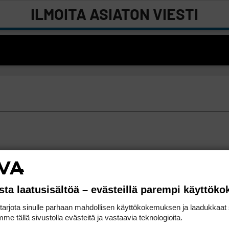
ILMOITA ASIATON VIESTI
sta laatusisältöä – evästeillä parempi käyttök
rjota sinulle parhaan mahdollisen käyttökokemuksen ja laadukkaat s
me tällä sivustolla evästeitä ja vastaavia teknologioita.