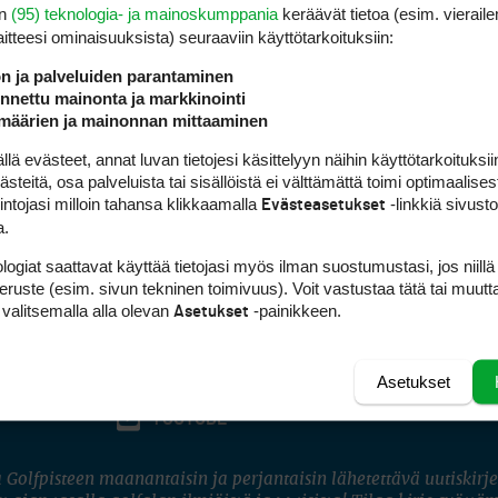
en
(95) teknologia- ja mainoskumppania
keräävät tietoa (esim. vieraile
laitteesi ominaisuuk­sista) seuraaviin käyttötarkoituksiin:
ön ja palveluiden parantaminen
nettu mainonta ja markkinointi
määrien ja mainonnan mittaaminen
 evästeet, annat luvan tietojesi käsittelyyn näihin käyttötarkoituksiin
teitä, osa palveluista tai sisällöistä ei välttämättä toimi optimaalisest
intojasi milloin tahansa klikkaamalla
-linkkiä sivust
Evästeasetukset
a.
logiat saattavat käyttää tietojasi myös ilman suostumustasi, jos niillä
peruste (esim. sivun tekninen toimivuus). Voit vastustaa tätä tai muutt
 valitsemalla alla olevan
-painikkeen.
Asetukset
Asetukset
FACEBOOK
INSTAGRAM
YOUTUBE
 Golfpisteen maanantaisin ja perjantaisin lähetettävä uutiskirje