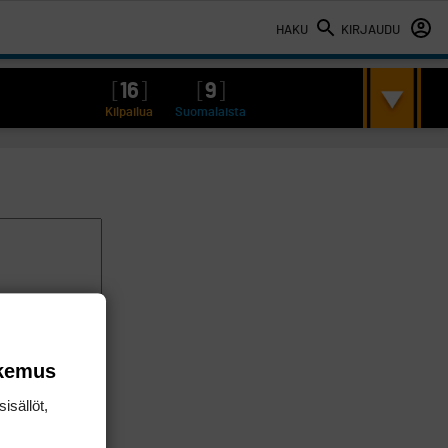
HAKU
KIRJAUDU
[
16
]
[
9
]
Kilpailua
Suomalaista
okemus
isällöt,