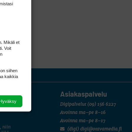
mis­tasi
. Mikäli et
i. Voit
on
 on siihen
aa kaikkia
Asiakaspalvelu
Hyväksy
Digipalvelut
(09) 156 6227
Avoinna ma–pe 8–16
Avoinna ma–pe 8–17
, niin
(digi) digi@otavamedia.fi