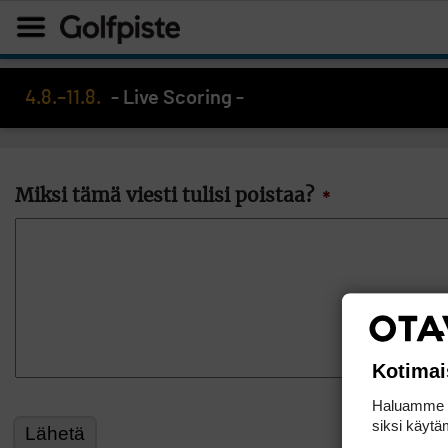
4.8.–11.8.
- Live Scoring -
Miksi tämä viesti tulisi poistaa?
*
Kotimai
Haluamme ta
siksi käytäm