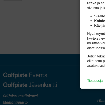
ja s
Otava
sivuista ja 
Sisäll
Kohden
Kävijä
Hyväksymällä
hyväksy eväs
muuttaa val
alareunass
Jotkin tekno
oikeutettu 
asetuksiasi
Tietosuoja
Golfpiste mediakortti
Tilaa
Mediahinnasto