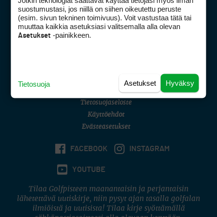
Jotkin teknologiat saattavat käyttää tietojasi myös ilman
Golfpisteen yhteystiedot
suostumustasi, jos niillä on siihen oikeutettu peruste
(esim. sivun tekninen toimivuus). Voit vastustaa tätä tai
DSA avoimuusraportti
muuttaa kaikkia asetuksiasi valitsemalla alla olevan
-painikkeen.
Asetukset
Asiakaspalvelu
Digipalvelut
(09) 156 6227
Avoinna ma–pe 8–16
Avoinna ma–pe 8–17
Asetukset
Hyväksy
Tietosuoja
(digi) digi@otavamedia.fi
Tietosuojaseloste
Käyttöehdot
Evästeasetukset
FACEBOOK
INSTAGRAM
YOUTUBE
Tilaa Golfpisteen maanantaisin ja perjantaisin
lähetettävä uutiskirje, niin pysyt ajan tasalla golfalan
ilmiöistä ja uutisista! Tilaa kirje syöttämällä