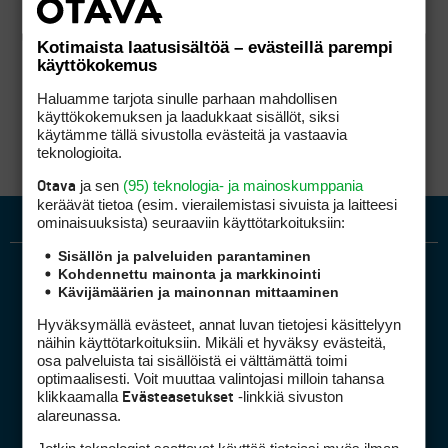
Kotimaista laatusisältöä – evästeillä parempi
käyttökokemus
Haluamme tarjota sinulle parhaan mahdollisen
käyttökokemuksen ja laadukkaat sisällöt, siksi
käytämme tällä sivustolla evästeitä ja vastaavia
teknologioita.
ja sen
(95) teknologia- ja mainoskumppania
Otava
keräävät tietoa (esim. vierailemis­tasi sivuista ja laitteesi
ominaisuuk­sista) seuraaviin käyttötarkoituksiin:
Sisällön ja palveluiden parantaminen
Kohdennettu mainonta ja markkinointi
Kävijämäärien ja mainonnan mittaaminen
Hyväksymällä evästeet, annat luvan tietojesi käsittelyyn
näihin käyttötarkoituksiin. Mikäli et hyväksy evästeitä,
osa palveluista tai sisällöistä ei välttämättä toimi
optimaalisesti. Voit muuttaa valintojasi milloin tahansa
Golfpiste mediakortti
klikkaamalla
-linkkiä sivuston
Evästeasetukset
Mediahinnasto
alareunassa.
Tietoa verkon kävijöistä