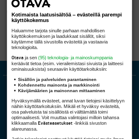
Kotimaista laatusisältöä – evästeillä parempi
käyttökokemus
Haluamme tarjota sinulle parhaan mahdollisen
käyttökokemuksen ja laadukkaat sisällöt, siksi
käytämme tällä sivustolla evästeitä ja vastaavia
teknologioita.
ja sen
(95) teknologia- ja mainoskumppania
Otava
keräävät tietoa (esim. vierailemis­tasi sivuista ja laitteesi
ominaisuuk­sista) seuraaviin käyttötarkoituksiin:
Sisällön ja palveluiden parantaminen
Kohdennettu mainonta ja markkinointi
Kävijämäärien ja mainonnan mittaaminen
Hyväksymällä evästeet, annat luvan tietojesi käsittelyyn
näihin käyttötarkoituksiin. Mikäli et hyväksy evästeitä,
osa palveluista tai sisällöistä ei välttämättä toimi
optimaalisesti. Voit muuttaa valintojasi milloin tahansa
Golfpiste mediakortti
klikkaamalla
-linkkiä sivuston
Evästeasetukset
Mediahinnasto
alareunassa.
Tietoa verkon kävijöistä