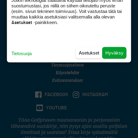
Jotkin teknologiat saattavat käyttää tietojasi myös ilman
Golfpisteen yhteystiedot
suostumustasi, jos niillä on siihen oikeutettu peruste
(esim. sivun tekninen toimivuus). Voit vastustaa tätä tai
DSA avoimuusraportti
muuttaa kaikkia asetuksiasi valitsemalla alla olevan
-painikkeen.
Asetukset
Asiakaspalvelu
Digipalvelut
(09) 156 6227
Avoinna ma–pe 8–16
Avoinna ma–pe 8–17
Asetukset
Hyväksy
Tietosuoja
(digi) digi@otavamedia.fi
Tietosuojaseloste
Käyttöehdot
Evästeasetukset
FACEBOOK
INSTAGRAM
YOUTUBE
Tilaa Golfpisteen maanantaisin ja perjantaisin
lähetettävä uutiskirje, niin pysyt ajan tasalla golfalan
ilmiöistä ja uutisista! Tilaa kirje syöttämällä