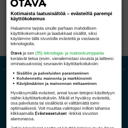
Kotimaista laatusisältöä – evästeillä parempi
käyttökokemus
Haluamme tarjota sinulle parhaan mahdollisen
käyttökokemuksen ja laadukkaat sisällöt, siksi
käytämme tällä sivustolla evästeitä ja vastaavia
teknologioita.
ja sen
(95) teknologia- ja mainoskumppania
Otava
keräävät tietoa (esim. vierailemis­tasi sivuista ja laitteesi
ominaisuuk­sista) seuraaviin käyttötarkoituksiin:
Sisällön ja palveluiden parantaminen
Kohdennettu mainonta ja markkinointi
Kävijämäärien ja mainonnan mittaaminen
Hyväksymällä evästeet, annat luvan tietojesi käsittelyyn
näihin käyttötarkoituksiin. Mikäli et hyväksy evästeitä,
osa palveluista tai sisällöistä ei välttämättä toimi
optimaalisesti. Voit muuttaa valintojasi milloin tahansa
Golfpiste mediakortti
klikkaamalla
-linkkiä sivuston
Evästeasetukset
Mediahinnasto
alareunassa.
Tietoa verkon kävijöistä