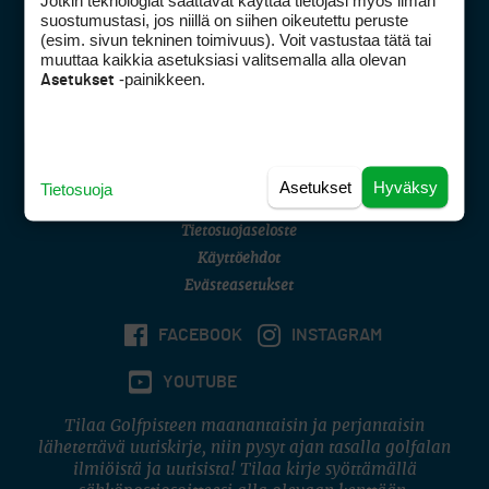
Jotkin teknologiat saattavat käyttää tietojasi myös ilman
Golfpisteen yhteystiedot
suostumustasi, jos niillä on siihen oikeutettu peruste
(esim. sivun tekninen toimivuus). Voit vastustaa tätä tai
DSA avoimuusraportti
muuttaa kaikkia asetuksiasi valitsemalla alla olevan
-painikkeen.
Asetukset
Asiakaspalvelu
Digipalvelut
(09) 156 6227
Avoinna ma–pe 8–16
Avoinna ma–pe 8–17
Asetukset
Hyväksy
Tietosuoja
(digi) digi@otavamedia.fi
Tietosuojaseloste
Käyttöehdot
Evästeasetukset
FACEBOOK
INSTAGRAM
YOUTUBE
Tilaa Golfpisteen maanantaisin ja perjantaisin
lähetettävä uutiskirje, niin pysyt ajan tasalla golfalan
ilmiöistä ja uutisista! Tilaa kirje syöttämällä