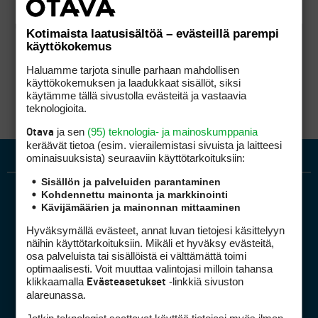
Kotimaista laatusisältöä – evästeillä parempi
käyttökokemus
Haluamme tarjota sinulle parhaan mahdollisen
käyttökokemuksen ja laadukkaat sisällöt, siksi
käytämme tällä sivustolla evästeitä ja vastaavia
teknologioita.
ja sen
(95) teknologia- ja mainoskumppania
Otava
keräävät tietoa (esim. vierailemis­tasi sivuista ja laitteesi
ominaisuuk­sista) seuraaviin käyttötarkoituksiin:
Sisällön ja palveluiden parantaminen
Kohdennettu mainonta ja markkinointi
Kävijämäärien ja mainonnan mittaaminen
Hyväksymällä evästeet, annat luvan tietojesi käsittelyyn
näihin käyttötarkoituksiin. Mikäli et hyväksy evästeitä,
osa palveluista tai sisällöistä ei välttämättä toimi
optimaalisesti. Voit muuttaa valintojasi milloin tahansa
Golfpiste mediakortti
klikkaamalla
-linkkiä sivuston
Evästeasetukset
Mediahinnasto
alareunassa.
Tietoa verkon kävijöistä