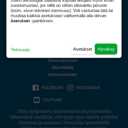
Jotkin teknologiat saattavat käyttää tietojasi myös ilman
Golfpisteen yhteystiedot
suostumustasi, jos niillä on siihen oikeutettu peruste
(esim. sivun tekninen toimivuus). Voit vastustaa tätä tai
DSA avoimuusraportti
muuttaa kaikkia asetuksiasi valitsemalla alla olevan
-painikkeen.
Asetukset
Asiakaspalvelu
Digipalvelut
(09) 156 6227
Avoinna ma–pe 8–16
Avoinna ma–pe 8–17
Asetukset
Hyväksy
Tietosuoja
(digi) digi@otavamedia.fi
Tietosuojaseloste
Käyttöehdot
Evästeasetukset
FACEBOOK
INSTAGRAM
YOUTUBE
Tilaa Golfpisteen maanantaisin ja perjantaisin
lähetettävä uutiskirje, niin pysyt ajan tasalla golfalan
ilmiöistä ja uutisista! Tilaa kirje syöttämällä