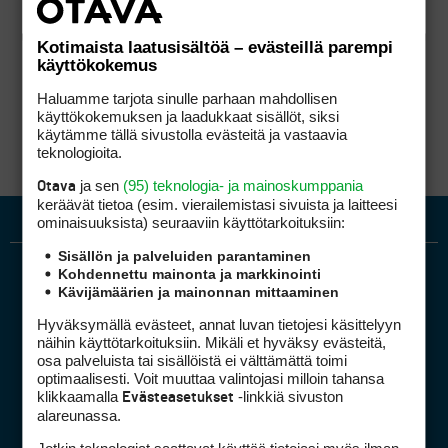
Kotimaista laatusisältöä – evästeillä parempi
käyttökokemus
Haluamme tarjota sinulle parhaan mahdollisen
käyttökokemuksen ja laadukkaat sisällöt, siksi
käytämme tällä sivustolla evästeitä ja vastaavia
teknologioita.
ja sen
(95) teknologia- ja mainoskumppania
Otava
keräävät tietoa (esim. vierailemis­tasi sivuista ja laitteesi
ominaisuuk­sista) seuraaviin käyttötarkoituksiin:
Sisällön ja palveluiden parantaminen
Kohdennettu mainonta ja markkinointi
Kävijämäärien ja mainonnan mittaaminen
Hyväksymällä evästeet, annat luvan tietojesi käsittelyyn
näihin käyttötarkoituksiin. Mikäli et hyväksy evästeitä,
osa palveluista tai sisällöistä ei välttämättä toimi
optimaalisesti. Voit muuttaa valintojasi milloin tahansa
Golfpiste mediakortti
klikkaamalla
-linkkiä sivuston
Evästeasetukset
Mediahinnasto
alareunassa.
Tietoa verkon kävijöistä