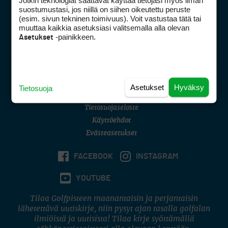
Jotkin teknologiat saattavat käyttää tietojasi myös ilman
Golfpisteen yhteystiedot
suostumustasi, jos niillä on siihen oikeutettu peruste
(esim. sivun tekninen toimivuus). Voit vastustaa tätä tai
DSA avoimuusraportti
muuttaa kaikkia asetuksiasi valitsemalla alla olevan
-painikkeen.
Asetukset
Asiakaspalvelu
Digipalvelut
(09) 156 6227
Avoinna ma–pe 8–16
Avoinna ma–pe 8–17
Asetukset
Hyväksy
Tietosuoja
(digi) digi@otavamedia.fi
Tietosuojaseloste
Käyttöehdot
Evästeasetukset
FACEBOOK
INSTAGRAM
YOUTUBE
Tilaa Golfpisteen maanantaisin ja perjantaisin
lähetettävä uutiskirje, niin pysyt ajan tasalla golfalan
ilmiöistä ja uutisista! Tilaa kirje syöttämällä