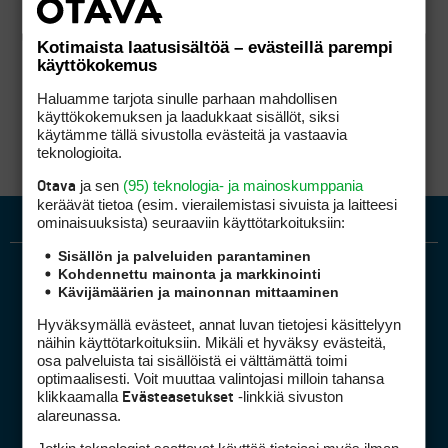
Kotimaista laatusisältöä – evästeillä parempi
käyttökokemus
Haluamme tarjota sinulle parhaan mahdollisen
käyttökokemuksen ja laadukkaat sisällöt, siksi
käytämme tällä sivustolla evästeitä ja vastaavia
teknologioita.
ja sen
(95) teknologia- ja mainoskumppania
Otava
keräävät tietoa (esim. vierailemis­tasi sivuista ja laitteesi
ominaisuuk­sista) seuraaviin käyttötarkoituksiin:
Sisällön ja palveluiden parantaminen
Kohdennettu mainonta ja markkinointi
Kävijämäärien ja mainonnan mittaaminen
Hyväksymällä evästeet, annat luvan tietojesi käsittelyyn
näihin käyttötarkoituksiin. Mikäli et hyväksy evästeitä,
osa palveluista tai sisällöistä ei välttämättä toimi
optimaalisesti. Voit muuttaa valintojasi milloin tahansa
Golfpiste mediakortti
klikkaamalla
-linkkiä sivuston
Evästeasetukset
Mediahinnasto
alareunassa.
Tietoa verkon kävijöistä