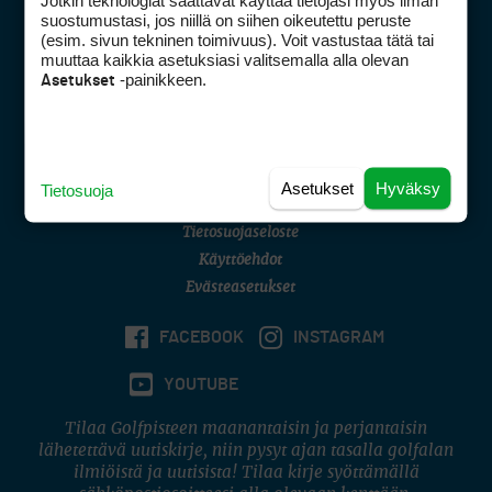
Jotkin teknologiat saattavat käyttää tietojasi myös ilman
Golfpisteen yhteystiedot
suostumustasi, jos niillä on siihen oikeutettu peruste
(esim. sivun tekninen toimivuus). Voit vastustaa tätä tai
DSA avoimuusraportti
muuttaa kaikkia asetuksiasi valitsemalla alla olevan
-painikkeen.
Asetukset
Asiakaspalvelu
Digipalvelut
(09) 156 6227
Avoinna ma–pe 8–16
Avoinna ma–pe 8–17
Asetukset
Hyväksy
Tietosuoja
(digi) digi@otavamedia.fi
Tietosuojaseloste
Käyttöehdot
Evästeasetukset
FACEBOOK
INSTAGRAM
YOUTUBE
Tilaa Golfpisteen maanantaisin ja perjantaisin
lähetettävä uutiskirje, niin pysyt ajan tasalla golfalan
ilmiöistä ja uutisista! Tilaa kirje syöttämällä