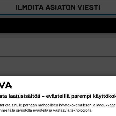
ILMOITA ASIATON VIESTI
sta laatusisältöä – evästeillä parempi käyttök
rjota sinulle parhaan mahdollisen käyttökokemuksen ja laadukkaat s
me tällä sivustolla evästeitä ja vastaavia teknologioita.