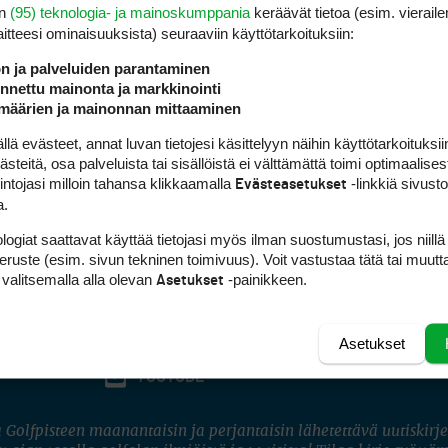
en
(95) teknologia- ja mainoskumppania
keräävät tietoa (esim. vieraile
laitteesi ominaisuuk­sista) seuraaviin käyttötarkoituksiin:
ön ja palveluiden parantaminen
nettu mainonta ja markkinointi
määrien ja mainonnan mittaaminen
 evästeet, annat luvan tietojesi käsittelyyn näihin käyttötarkoituksiin
teitä, osa palveluista tai sisällöistä ei välttämättä toimi optimaalisest
intojasi milloin tahansa klikkaamalla
-linkkiä sivust
Evästeasetukset
a.
logiat saattavat käyttää tietojasi myös ilman suostumustasi, jos niillä
peruste (esim. sivun tekninen toimivuus). Voit vastustaa tätä tai muutt
 valitsemalla alla olevan
-painikkeen.
Asetukset
Asetukset
FACEBOOK
INSTAGRAM
YOUTUBE
 Golfpisteen maanantaisin ja perjantaisin lähetettävä uutiskirje