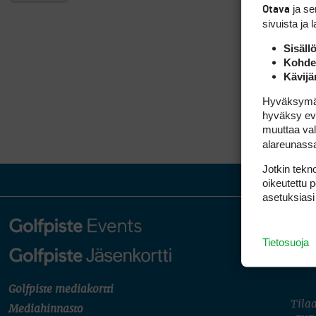
ja s
Otava
sivuista ja 
Sisäll
Kohden
Kävijä
Hyväksymällä
hyväksy eväs
muuttaa val
alareunass
Jotkin tekno
oikeutettu 
asetuksiasi
Tietosuoja
Golfpiste mediakortti
Tilaa
Mediahinnasto