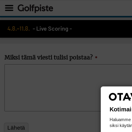
4.8.–11.8.
- Live Scoring -
Miksi tämä viesti tulisi poistaa?
*
Kotimai
Haluamme ta
siksi käytäm