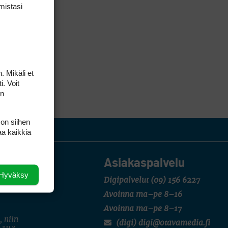
mis­tasi
. Mikäli et
i. Voit
on
 on siihen
aa kaikkia
Asiakaspalvelu
Hyväksy
Digipalvelut
(09) 156 6227
Avoinna ma–pe 8–16
Avoinna ma–pe 8–17
, niin
(digi) digi@otavamedia.fi