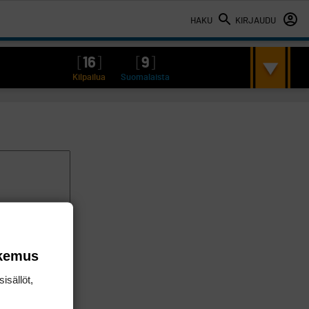
HAKU
KIRJAUDU
[
16
]
[
9
]
Kilpailua
Suomalaista
okemus
isällöt,