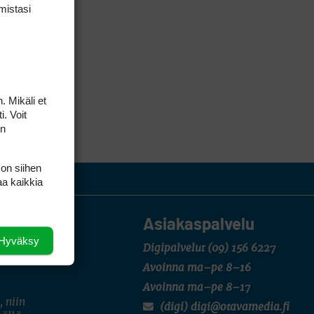
mis­tasi
. Mikäli et
i. Voit
on
 on siihen
aa kaikkia
Asiakaspalvelu
Hyväksy
Digipalvelut
(09) 156 6227
Avoinna ma–pe 8–16
Avoinna ma–pe 8–17
, niin
(digi) digi@otavamedia.fi