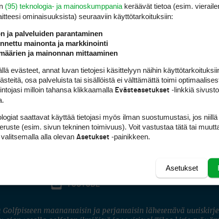
en
(95) teknologia- ja mainoskumppania
keräävät tietoa (esim. vieraile
laitteesi ominaisuuk­sista) seuraaviin käyttötarkoituksiin:
ön ja palveluiden parantaminen
nettu mainonta ja markkinointi
määrien ja mainonnan mittaaminen
 evästeet, annat luvan tietojesi käsittelyyn näihin käyttötarkoituksiin
teitä, osa palveluista tai sisällöistä ei välttämättä toimi optimaalisest
intojasi milloin tahansa klikkaamalla
-linkkiä sivust
Evästeasetukset
a.
logiat saattavat käyttää tietojasi myös ilman suostumustasi, jos niillä
peruste (esim. sivun tekninen toimivuus). Voit vastustaa tätä tai muutt
 valitsemalla alla olevan
-painikkeen.
Asetukset
Asetukset
FACEBOOK
INSTAGRAM
YOUTUBE
 Golfpisteen maanantaisin ja perjantaisin lähetettävä uutiskirje