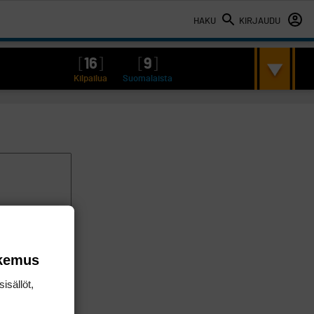
HAKU
KIRJAUDU
[
16
]
[
9
]
Kilpailua
Suomalaista
okemus
isällöt,