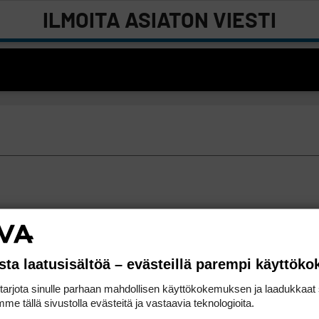
ILMOITA ASIATON VIESTI
sta laatusisältöä – evästeillä parempi käyttök
rjota sinulle parhaan mahdollisen käyttökokemuksen ja laadukkaat s
me tällä sivustolla evästeitä ja vastaavia teknologioita.