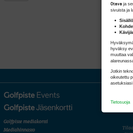
ja s
Otava
sivuista ja 
Sisäll
Kohden
Kävijä
Hyväksymällä
hyväksy eväs
muuttaa val
alareunass
Jotkin tekno
oikeutettu 
asetuksiasi
Tietosuoja
Golfpiste mediakortti
Tilaa
Mediahinnasto