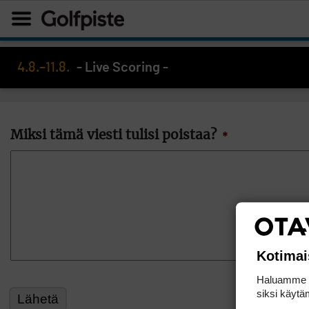
4.8.–11.8.
- Live Scoring -
Miksi tämä viesti tulisi poistaa?
*
Kotimai
Haluamme ta
siksi käytäm