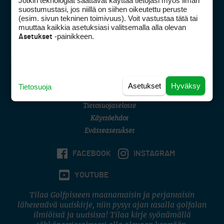
Jotkin teknologiat saattavat käyttää tietojasi myös ilman
Golfpisteen yhteystiedot
suostumustasi, jos niillä on siihen oikeutettu peruste
(esim. sivun tekninen toimivuus). Voit vastustaa tätä tai
DSA avoimuusraportti
muuttaa kaikkia asetuksiasi valitsemalla alla olevan
-painikkeen.
Asetukset
Asiakaspalvelu
Digipalvelut
(09) 156 6227
Avoinna ma–pe 8–16
Avoinna ma–pe 8–17
Asetukset
Hyväksy
Tietosuoja
(digi) digi@otavamedia.fi
Tietosuojaseloste
Käyttöehdot
Evästeasetukset
FACEBOOK
INSTAGRAM
YOUTUBE
Tilaa Golfpisteen maanantaisin ja perjantaisin
lähetettävä uutiskirje, niin pysyt ajan tasalla golfalan
ilmiöistä ja uutisista! Tilaa kirje syöttämällä