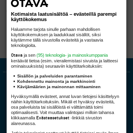
Kotimaista laatusisältöä – evästeillä parempi
käyttökokemus
Haluamme tarjota sinulle parhaan mahdollisen
käyttökokemuksen ja laadukkaat sisällöt, siksi
käytämme tällä sivustolla evästeitä ja vastaavia
teknologioita.
ja sen
(95) teknologia- ja mainoskumppania
Otava
keräävät tietoa (esim. vierailemis­tasi sivuista ja laitteesi
ominaisuuk­sista) seuraaviin käyttötarkoituksiin:
Sisällön ja palveluiden parantaminen
Kohdennettu mainonta ja markkinointi
Kävijämäärien ja mainonnan mittaaminen
Hyväksymällä evästeet, annat luvan tietojesi käsittelyyn
näihin käyttötarkoituksiin. Mikäli et hyväksy evästeitä,
osa palveluista tai sisällöistä ei välttämättä toimi
optimaalisesti. Voit muuttaa valintojasi milloin tahansa
Golfpiste mediakortti
klikkaamalla
-linkkiä sivuston
Evästeasetukset
Mediahinnasto
alareunassa.
Tietoa verkon kävijöistä