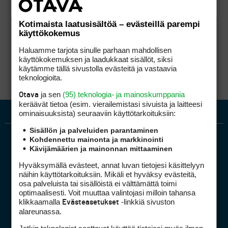
Kotimaista laatusisältöä – evästeillä parempi
käyttökokemus
Haluamme tarjota sinulle parhaan mahdollisen
käyttökokemuksen ja laadukkaat sisällöt, siksi
käytämme tällä sivustolla evästeitä ja vastaavia
teknologioita.
ja sen
(95) teknologia- ja mainoskumppania
Otava
keräävät tietoa (esim. vierailemis­tasi sivuista ja laitteesi
ominaisuuk­sista) seuraaviin käyttötarkoituksiin:
Sisällön ja palveluiden parantaminen
Kohdennettu mainonta ja markkinointi
Kävijämäärien ja mainonnan mittaaminen
Hyväksymällä evästeet, annat luvan tietojesi käsittelyyn
näihin käyttötarkoituksiin. Mikäli et hyväksy evästeitä,
osa palveluista tai sisällöistä ei välttämättä toimi
optimaalisesti. Voit muuttaa valintojasi milloin tahansa
Golfpiste mediakortti
klikkaamalla
-linkkiä sivuston
Evästeasetukset
Mediahinnasto
alareunassa.
Tietoa verkon kävijöistä