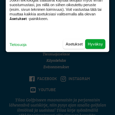
Jotkin teknologiat saattavat käyttää tietojasi myös ilman
Golfpisteen yhteystiedot
suostumustasi, jos niillä on siihen oikeutettu peruste
(esim. sivun tekninen toimivuus). Voit vastustaa tätä tai
DSA avoimuusraportti
muuttaa kaikkia asetuksiasi valitsemalla alla olevan
-painikkeen.
Asetukset
Asiakaspalvelu
Digipalvelut
(09) 156 6227
Avoinna ma–pe 8–16
Avoinna ma–pe 8–17
Asetukset
Hyväksy
Tietosuoja
(digi) digi@otavamedia.fi
Tietosuojaseloste
Käyttöehdot
Evästeasetukset
FACEBOOK
INSTAGRAM
YOUTUBE
Tilaa Golfpisteen maanantaisin ja perjantaisin
lähetettävä uutiskirje, niin pysyt ajan tasalla golfalan
ilmiöistä ja uutisista! Tilaa kirje syöttämällä