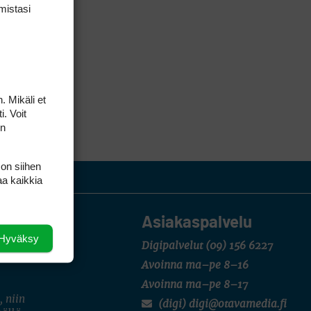
mis­tasi
. Mikäli et
i. Voit
on
 on siihen
aa kaikkia
Asiakaspalvelu
Hyväksy
Digipalvelut
(09) 156 6227
Avoinna ma–pe 8–16
Avoinna ma–pe 8–17
, niin
(digi) digi@otavamedia.fi