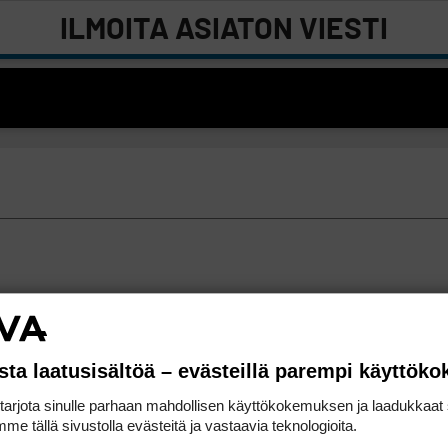
ILMOITA ASIATON VIESTI
sta laatusisältöä – evästeillä parempi käyttök
rjota sinulle parhaan mahdollisen käyttökokemuksen ja laadukkaat s
me tällä sivustolla evästeitä ja vastaavia teknologioita.