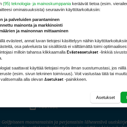
en
(95) teknologia- ja mainoskumppania
keräävät tietoa (esim. vieraile
laitteesi ominaisuuk­sista) seuraaviin käyttötarkoituksiin:
ön ja palveluiden parantaminen
nettu mainonta ja markkinointi
määrien ja mainonnan mittaaminen
 evästeet, annat luvan tietojesi käsittelyyn näihin käyttötarkoituksiin
teitä, osa palveluista tai sisällöistä ei välttämättä toimi optimaalisest
intojasi milloin tahansa klikkaamalla
-linkkiä sivust
Evästeasetukset
a.
logiat saattavat käyttää tietojasi myös ilman suostumustasi, jos niillä
peruste (esim. sivun tekninen toimivuus). Voit vastustaa tätä tai muutt
 valitsemalla alla olevan
-painikkeen.
Asetukset
Asetukset
FACEBOOK
INSTAGRAM
YOUTUBE
 Golfpisteen maanantaisin ja perjantaisin lähetettävä uutiskirje