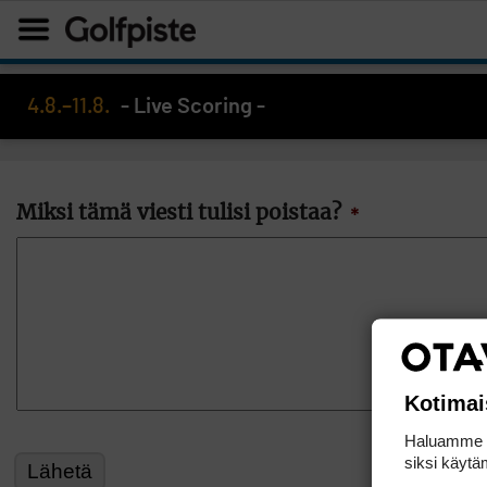
4.8.–11.8.
- Live Scoring -
Miksi tämä viesti tulisi poistaa?
*
Kotimai
Haluamme ta
siksi käytäm