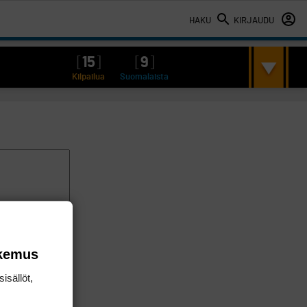
HAKU
KIRJAUDU
[
15
]
[
9
]
Kilpailua
Suomalaista
okemus
isällöt,