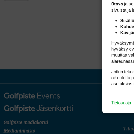
ja s
Otava
sivuista ja 
Sisäll
Kohden
Kävijä
Hyväksymällä
hyväksy eväs
muuttaa val
alareunass
Jotkin tekno
oikeutettu 
asetuksiasi
Tietosuoja
Golfpiste mediakortti
Tilaa
Mediahinnasto