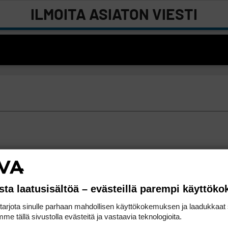
ILMOITA ASIATON VIESTI
sta laatusisältöä – evästeillä parempi käyttök
rjota sinulle parhaan mahdollisen käyttökokemuksen ja laadukkaat s
me tällä sivustolla evästeitä ja vastaavia teknologioita.