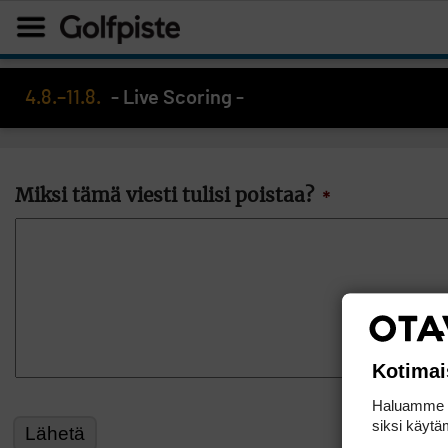
4.8.–11.8.
- Live Scoring -
Miksi tämä viesti tulisi poistaa?
*
Kotimai
Haluamme ta
siksi käytäm