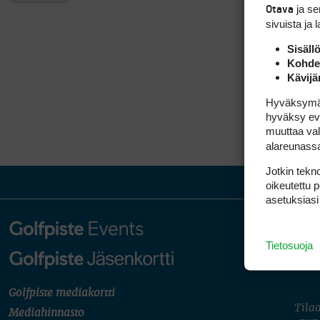
ja s
Otava
sivuista ja 
Sisäll
Kohden
Kävijä
Hyväksymällä
hyväksy eväs
muuttaa val
alareunass
Jotkin tekno
oikeutettu 
asetuksiasi
Tietosuoja
Golfpiste mediakortti
Tilaa
Mediahinnasto