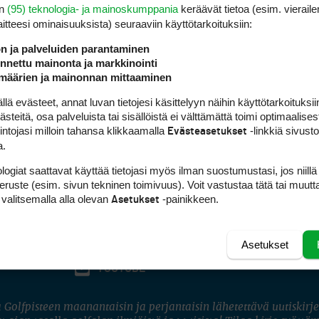
en
(95) teknologia- ja mainoskumppania
keräävät tietoa (esim. vieraile
laitteesi ominaisuuk­sista) seuraaviin käyttötarkoituksiin:
ön ja palveluiden parantaminen
nettu mainonta ja markkinointi
määrien ja mainonnan mittaaminen
 evästeet, annat luvan tietojesi käsittelyyn näihin käyttötarkoituksiin
teitä, osa palveluista tai sisällöistä ei välttämättä toimi optimaalisest
intojasi milloin tahansa klikkaamalla
-linkkiä sivust
Evästeasetukset
a.
logiat saattavat käyttää tietojasi myös ilman suostumustasi, jos niillä
peruste (esim. sivun tekninen toimivuus). Voit vastustaa tätä tai muutt
 valitsemalla alla olevan
-painikkeen.
Asetukset
Asetukset
FACEBOOK
INSTAGRAM
YOUTUBE
 Golfpisteen maanantaisin ja perjantaisin lähetettävä uutiskirje