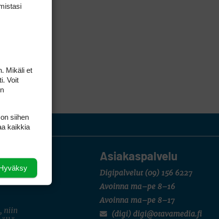
mis­tasi
. Mikäli et
i. Voit
on
 on siihen
aa kaikkia
Asiakaspalvelu
Hyväksy
Digipalvelut
(09) 156 6227
Avoinna ma–pe 8–16
Avoinna ma–pe 8–17
, niin
(digi) digi@otavamedia.fi