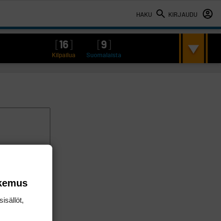
HAKU
KIRJAUDU
[
16
]
[
9
]
Kilpailua
Suomalaista
okemus
isällöt,