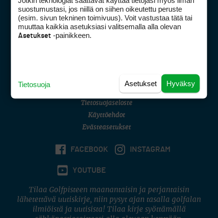
Jotkin teknologiat saattavat käyttää tietojasi myös ilman
Golfpisteen yhteystiedot
suostumustasi, jos niillä on siihen oikeutettu peruste
(esim. sivun tekninen toimivuus). Voit vastustaa tätä tai
DSA avoimuusraportti
muuttaa kaikkia asetuksiasi valitsemalla alla olevan
-painikkeen.
Asetukset
Asiakaspalvelu
Digipalvelut
(09) 156 6227
Avoinna ma–pe 8–16
Avoinna ma–pe 8–17
Asetukset
Hyväksy
Tietosuoja
(digi) digi@otavamedia.fi
Tietosuojaseloste
Käyttöehdot
Evästeasetukset
FACEBOOK
INSTAGRAM
YOUTUBE
Tilaa Golfpisteen maanantaisin ja perjantaisin
lähetettävä uutiskirje, niin pysyt ajan tasalla golfalan
ilmiöistä ja uutisista! Tilaa kirje syöttämällä