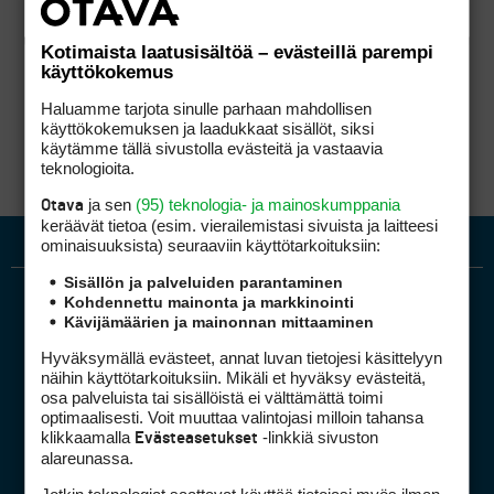
Kotimaista laatusisältöä – evästeillä parempi
käyttökokemus
Haluamme tarjota sinulle parhaan mahdollisen
käyttökokemuksen ja laadukkaat sisällöt, siksi
käytämme tällä sivustolla evästeitä ja vastaavia
teknologioita.
ja sen
(95) teknologia- ja mainoskumppania
Otava
keräävät tietoa (esim. vierailemis­tasi sivuista ja laitteesi
ominaisuuk­sista) seuraaviin käyttötarkoituksiin:
Sisällön ja palveluiden parantaminen
Kohdennettu mainonta ja markkinointi
Kävijämäärien ja mainonnan mittaaminen
Hyväksymällä evästeet, annat luvan tietojesi käsittelyyn
näihin käyttötarkoituksiin. Mikäli et hyväksy evästeitä,
osa palveluista tai sisällöistä ei välttämättä toimi
optimaalisesti. Voit muuttaa valintojasi milloin tahansa
Golfpiste mediakortti
klikkaamalla
-linkkiä sivuston
Evästeasetukset
Mediahinnasto
alareunassa.
Tietoa verkon kävijöistä