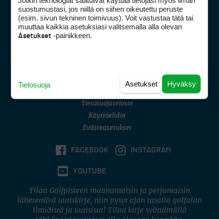
Jotkin teknologiat saattavat käyttää tietojasi myös ilman
Golfpisteen yhteystiedot
suostumustasi, jos niillä on siihen oikeutettu peruste
(esim. sivun tekninen toimivuus). Voit vastustaa tätä tai
DSA avoimuusraportti
muuttaa kaikkia asetuksiasi valitsemalla alla olevan
-painikkeen.
Asetukset
Asiakaspalvelu
Digipalvelut
(09) 156 6227
Avoinna ma–pe 8–16
Avoinna ma–pe 8–17
Asetukset
Hyväksy
Tietosuoja
(digi) digi@otavamedia.fi
Tietosuojaseloste
Käyttöehdot
Evästeasetukset
FACEBOOK
INSTAGRAM
YOUTUBE
Tilaa Golfpisteen maanantaisin ja perjantaisin
lähetettävä uutiskirje, niin pysyt ajan tasalla golfalan
ilmiöistä ja uutisista! Tilaa kirje syöttämällä