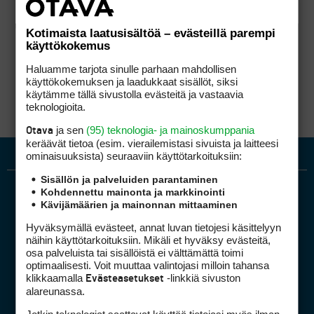
Kotimaista laatusisältöä – evästeillä parempi
käyttökokemus
Haluamme tarjota sinulle parhaan mahdollisen
käyttökokemuksen ja laadukkaat sisällöt, siksi
käytämme tällä sivustolla evästeitä ja vastaavia
teknologioita.
ja sen
(95) teknologia- ja mainoskumppania
Otava
keräävät tietoa (esim. vierailemis­tasi sivuista ja laitteesi
ominaisuuk­sista) seuraaviin käyttötarkoituksiin:
Sisällön ja palveluiden parantaminen
Kohdennettu mainonta ja markkinointi
Kävijämäärien ja mainonnan mittaaminen
Hyväksymällä evästeet, annat luvan tietojesi käsittelyyn
näihin käyttötarkoituksiin. Mikäli et hyväksy evästeitä,
osa palveluista tai sisällöistä ei välttämättä toimi
optimaalisesti. Voit muuttaa valintojasi milloin tahansa
Golfpiste mediakortti
klikkaamalla
-linkkiä sivuston
Evästeasetukset
Mediahinnasto
alareunassa.
Tietoa verkon kävijöistä