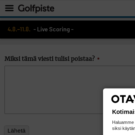
4.8.–11.8.
- Live Scoring -
Miksi tämä viesti tulisi poistaa?
*
Kotimai
Haluamme ta
siksi käytäm