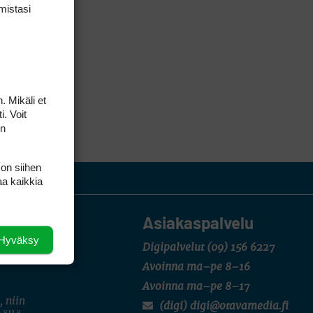
mis­tasi
. Mikäli et
i. Voit
on
 on siihen
aa kaikkia
Asiakaspalvelu
Hyväksy
Digipalvelut
(09) 156 6227
Avoinna ma–pe 8–16
Avoinna ma–pe 8–17
, niin
(digi) digi@otavamedia.fi