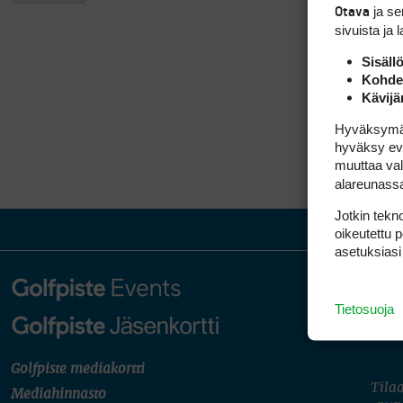
ja s
Otava
sivuista ja 
Sisäll
Kohden
Kävijä
Hyväksymällä
hyväksy eväs
muuttaa val
alareunass
Jotkin tekno
oikeutettu 
asetuksiasi
Tietosuoja
Golfpiste mediakortti
Tilaa
Mediahinnasto