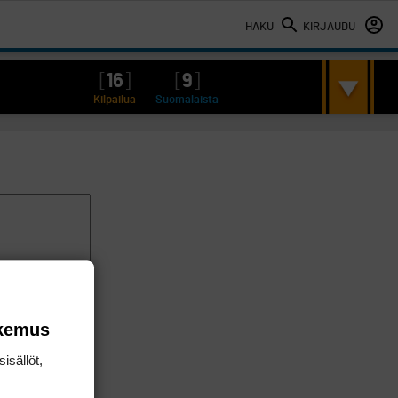
HAKU
KIRJAUDU
[
16
]
[
9
]
Kilpailua
Suomalaista
okemus
isällöt,