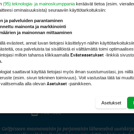
en
(95) teknologia- ja mainoskumppania
keräävät tietoa (esim. vieraile
laitteesi ominaisuuk­sista) seuraaviin käyttötarkoituksiin:
ön ja palveluiden parantaminen
nettu mainonta ja markkinointi
määrien ja mainonnan mittaaminen
 evästeet, annat luvan tietojesi käsittelyyn näihin käyttötarkoituksiin
teitä, osa palveluista tai sisällöistä ei välttämättä toimi optimaalisest
intojasi milloin tahansa klikkaamalla
-linkkiä sivust
Evästeasetukset
a.
logiat saattavat käyttää tietojasi myös ilman suostumustasi, jos niillä
peruste (esim. sivun tekninen toimivuus). Voit vastustaa tätä tai muutt
 valitsemalla alla olevan
-painikkeen.
Asetukset
Asetukset
FACEBOOK
INSTAGRAM
YOUTUBE
 Golfpisteen maanantaisin ja perjantaisin lähetettävä uutiskirje