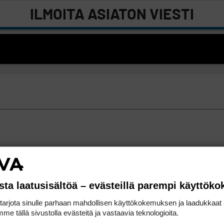
ILMOITA ASIATON VIESTI
sta laatusisältöä – evästeillä parempi käyttök
rjota sinulle parhaan mahdollisen käyttökokemuksen ja laadukkaat s
me tällä sivustolla evästeitä ja vastaavia teknologioita.