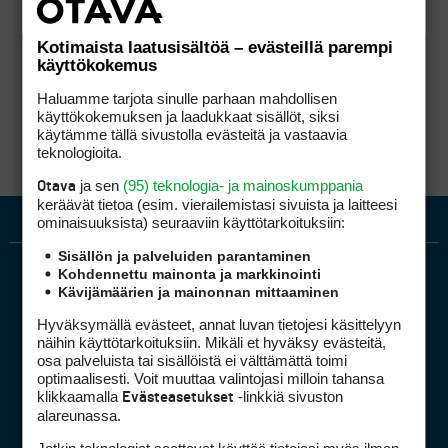
Kotimaista laatusisältöä – evästeillä parempi
käyttökokemus
Haluamme tarjota sinulle parhaan mahdollisen
käyttökokemuksen ja laadukkaat sisällöt, siksi
käytämme tällä sivustolla evästeitä ja vastaavia
teknologioita.
ja sen
(95) teknologia- ja mainoskumppania
Otava
keräävät tietoa (esim. vierailemis­tasi sivuista ja laitteesi
ominaisuuk­sista) seuraaviin käyttötarkoituksiin:
Sisällön ja palveluiden parantaminen
Kohdennettu mainonta ja markkinointi
Kävijämäärien ja mainonnan mittaaminen
Hyväksymällä evästeet, annat luvan tietojesi käsittelyyn
näihin käyttötarkoituksiin. Mikäli et hyväksy evästeitä,
osa palveluista tai sisällöistä ei välttämättä toimi
optimaalisesti. Voit muuttaa valintojasi milloin tahansa
Golfpiste mediakortti
klikkaamalla
-linkkiä sivuston
Evästeasetukset
Mediahinnasto
alareunassa.
Tietoa verkon kävijöistä