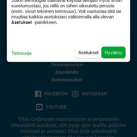
Jotkin teknologiat saattavat käyttää tietojasi myös ilman
Golfpisteen yhteystiedot
suostumustasi, jos niillä on siihen oikeutettu peruste
(esim. sivun tekninen toimivuus). Voit vastustaa tätä tai
DSA avoimuusraportti
muuttaa kaikkia asetuksiasi valitsemalla alla olevan
-painikkeen.
Asetukset
Asiakaspalvelu
Digipalvelut
(09) 156 6227
Avoinna ma–pe 8–16
Avoinna ma–pe 8–17
Asetukset
Hyväksy
Tietosuoja
(digi) digi@otavamedia.fi
Tietosuojaseloste
Käyttöehdot
Evästeasetukset
FACEBOOK
INSTAGRAM
YOUTUBE
Tilaa Golfpisteen maanantaisin ja perjantaisin
lähetettävä uutiskirje, niin pysyt ajan tasalla golfalan
ilmiöistä ja uutisista! Tilaa kirje syöttämällä