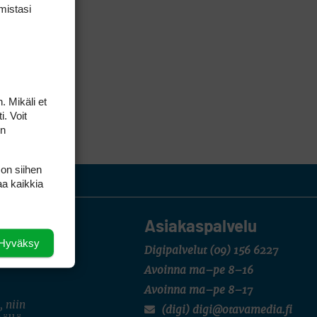
mis­tasi
. Mikäli et
i. Voit
on
 on siihen
aa kaikkia
Asiakaspalvelu
Hyväksy
Digipalvelut
(09) 156 6227
Avoinna ma–pe 8–16
Avoinna ma–pe 8–17
, niin
(digi) digi@otavamedia.fi