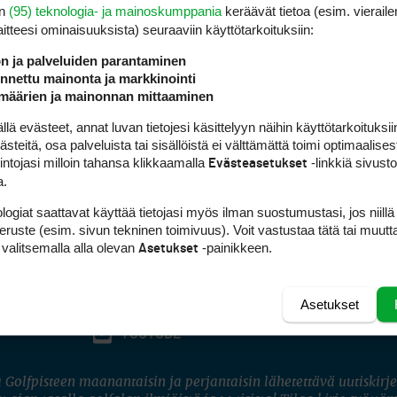
en
(95) teknologia- ja mainoskumppania
keräävät tietoa (esim. vieraile
laitteesi ominaisuuk­sista) seuraaviin käyttötarkoituksiin:
ön ja palveluiden parantaminen
nettu mainonta ja markkinointi
määrien ja mainonnan mittaaminen
 evästeet, annat luvan tietojesi käsittelyyn näihin käyttötarkoituksiin
teitä, osa palveluista tai sisällöistä ei välttämättä toimi optimaalisest
intojasi milloin tahansa klikkaamalla
-linkkiä sivust
Evästeasetukset
a.
logiat saattavat käyttää tietojasi myös ilman suostumustasi, jos niillä
peruste (esim. sivun tekninen toimivuus). Voit vastustaa tätä tai muutt
 valitsemalla alla olevan
-painikkeen.
Asetukset
Asetukset
FACEBOOK
INSTAGRAM
YOUTUBE
 Golfpisteen maanantaisin ja perjantaisin lähetettävä uutiskirje