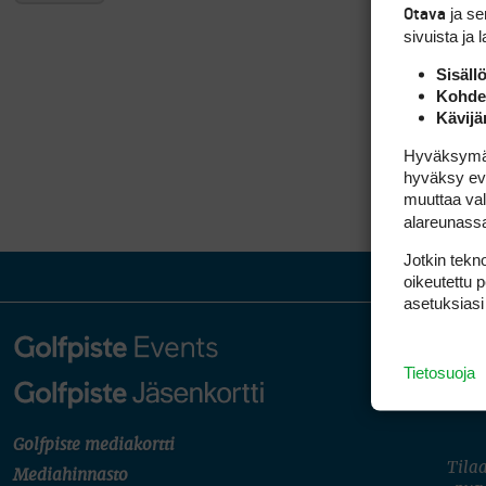
ja s
Otava
sivuista ja 
Sisäll
Kohden
Kävijä
Hyväksymällä
hyväksy eväs
muuttaa val
alareunass
Jotkin tekno
oikeutettu 
asetuksiasi
Tietosuoja
Golfpiste mediakortti
Tilaa
Mediahinnasto