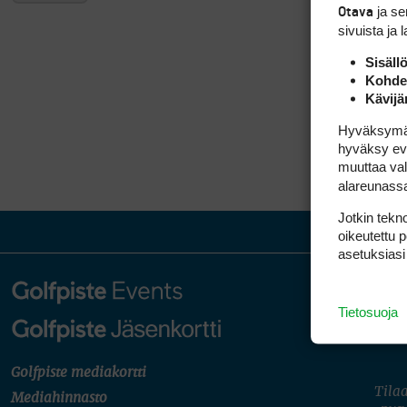
ja s
Otava
sivuista ja 
Sisäll
Kohden
Kävijä
Hyväksymällä
hyväksy eväs
muuttaa val
alareunass
Jotkin tekno
oikeutettu 
asetuksiasi
Tietosuoja
Golfpiste mediakortti
Tilaa
Mediahinnasto