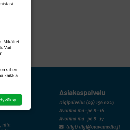
mis­tasi
. Mikäli et
i. Voit
on
 on siihen
aa kaikkia
Asiakaspalvelu
Hyväksy
Digipalvelut
(09) 156 6227
Avoinna ma–pe 8–16
Avoinna ma–pe 8–17
, niin
(digi) digi@otavamedia.fi