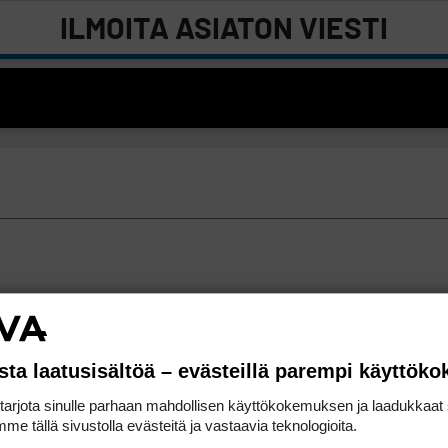
ILMOITA ASIATON VIESTI
sta laatusisältöä – evästeillä parempi käyttök
rjota sinulle parhaan mahdollisen käyttökokemuksen ja laadukkaat s
me tällä sivustolla evästeitä ja vastaavia teknologioita.