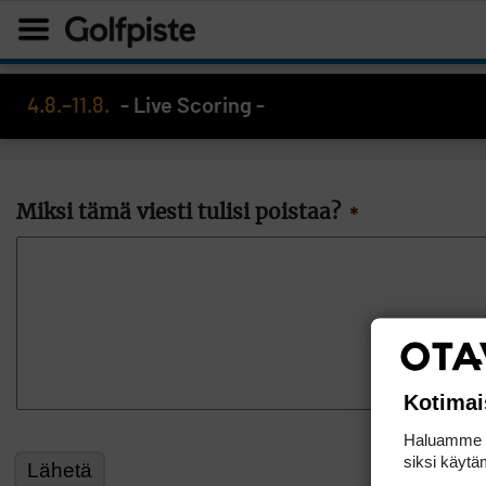
4.8.–11.8.
- Live Scoring -
Miksi tämä viesti tulisi poistaa?
*
Kotimai
Haluamme ta
siksi käytäm