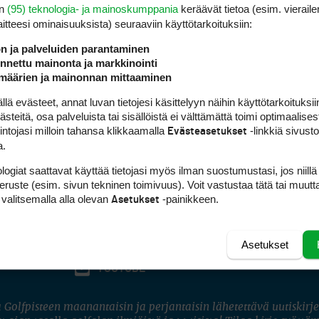
en
(95) teknologia- ja mainoskumppania
keräävät tietoa (esim. vieraile
laitteesi ominaisuuk­sista) seuraaviin käyttötarkoituksiin:
ön ja palveluiden parantaminen
nettu mainonta ja markkinointi
määrien ja mainonnan mittaaminen
 evästeet, annat luvan tietojesi käsittelyyn näihin käyttötarkoituksiin
teitä, osa palveluista tai sisällöistä ei välttämättä toimi optimaalisest
intojasi milloin tahansa klikkaamalla
-linkkiä sivust
Evästeasetukset
a.
logiat saattavat käyttää tietojasi myös ilman suostumustasi, jos niillä
peruste (esim. sivun tekninen toimivuus). Voit vastustaa tätä tai muutt
 valitsemalla alla olevan
-painikkeen.
Asetukset
Asetukset
FACEBOOK
INSTAGRAM
YOUTUBE
 Golfpisteen maanantaisin ja perjantaisin lähetettävä uutiskirje