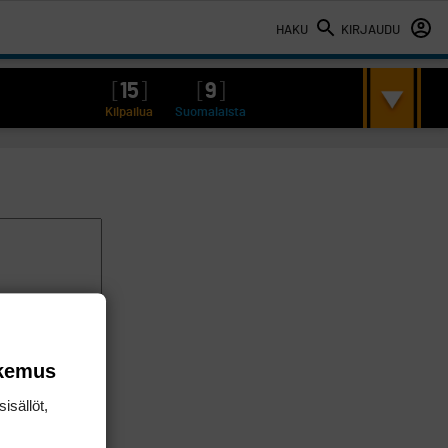
HAKU
KIRJAUDU
[
15
]
[
9
]
Kilpailua
Suomalaista
okemus
isällöt,