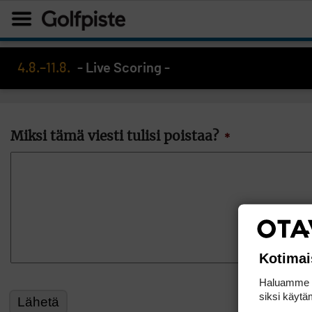
4.8.–11.8.
- Live Scoring -
Miksi tämä viesti tulisi poistaa?
*
Kotimai
Haluamme ta
siksi käytäm