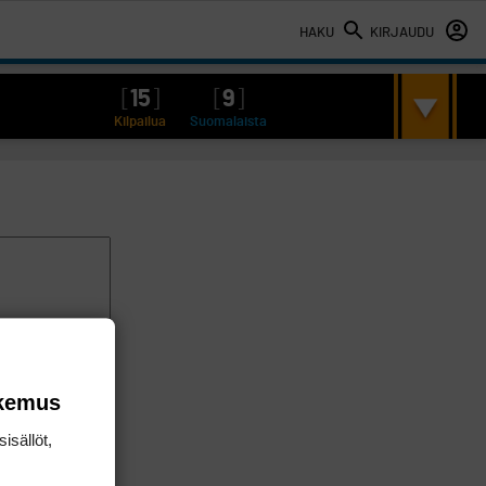
HAKU
KIRJAUDU
[
15
]
[
9
]
Kilpailua
Suomalaista
okemus
isällöt,