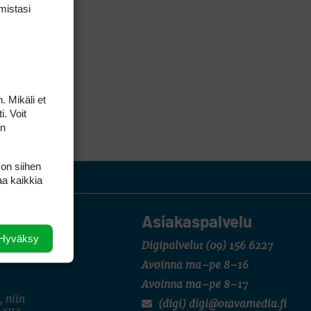
mis­tasi
. Mikäli et
i. Voit
on
 on siihen
aa kaikkia
Asiakaspalvelu
Hyväksy
Digipalvelut
(09) 156 6227
Avoinna ma–pe 8–16
Avoinna ma–pe 8–17
, niin
(digi) digi@otavamedia.fi