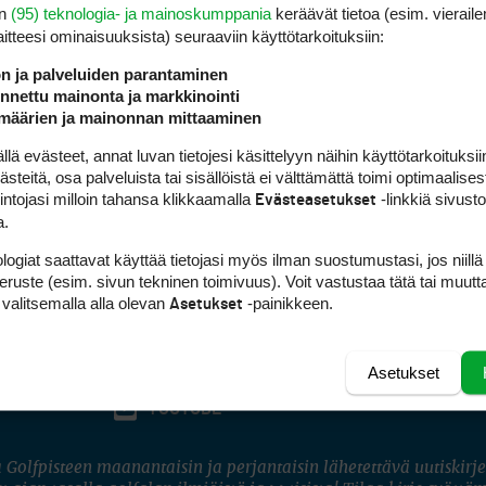
en
(95) teknologia- ja mainoskumppania
keräävät tietoa (esim. vieraile
laitteesi ominaisuuk­sista) seuraaviin käyttötarkoituksiin:
ön ja palveluiden parantaminen
nettu mainonta ja markkinointi
määrien ja mainonnan mittaaminen
 evästeet, annat luvan tietojesi käsittelyyn näihin käyttötarkoituksiin
teitä, osa palveluista tai sisällöistä ei välttämättä toimi optimaalisest
intojasi milloin tahansa klikkaamalla
-linkkiä sivust
Evästeasetukset
a.
logiat saattavat käyttää tietojasi myös ilman suostumustasi, jos niillä
peruste (esim. sivun tekninen toimivuus). Voit vastustaa tätä tai muutt
 valitsemalla alla olevan
-painikkeen.
Asetukset
Asetukset
FACEBOOK
INSTAGRAM
YOUTUBE
 Golfpisteen maanantaisin ja perjantaisin lähetettävä uutiskirje