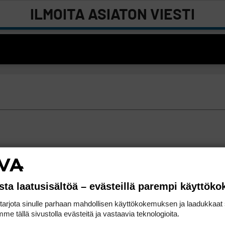
ILMOITA ASIATON VIESTI
sta laatusisältöä – evästeillä parempi käyttök
rjota sinulle parhaan mahdollisen käyttökokemuksen ja laadukkaat s
me tällä sivustolla evästeitä ja vastaavia teknologioita.