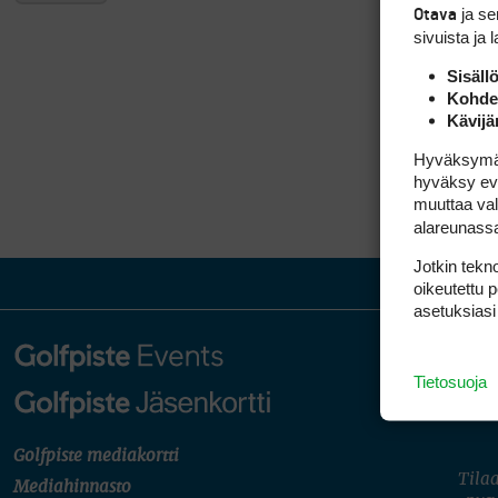
ja s
Otava
sivuista ja 
Sisäll
Kohden
Kävijä
Hyväksymällä
hyväksy eväs
muuttaa val
alareunass
Jotkin tekno
oikeutettu 
asetuksiasi
Tietosuoja
Golfpiste mediakortti
Tilaa
Mediahinnasto