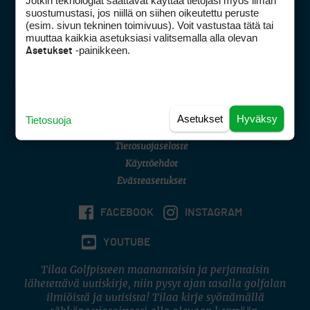
Jotkin teknologiat saattavat käyttää tietojasi myös ilman
Golfpisteen yhteystiedot
suostumustasi, jos niillä on siihen oikeutettu peruste
(esim. sivun tekninen toimivuus). Voit vastustaa tätä tai
DSA avoimuusraportti
muuttaa kaikkia asetuksiasi valitsemalla alla olevan
-painikkeen.
Asetukset
Asiakaspalvelu
Digipalvelut
(09) 156 6227
Avoinna ma–pe 8–16
Avoinna ma–pe 8–17
Asetukset
Hyväksy
Tietosuoja
(digi) digi@otavamedia.fi
Tietosuojaseloste
Käyttöehdot
Evästeasetukset
FACEBOOK
INSTAGRAM
YOUTUBE
Tilaa Golfpisteen maanantaisin ja perjantaisin
lähetettävä uutiskirje, niin pysyt ajan tasalla golfalan
ilmiöistä ja uutisista! Tilaa kirje syöttämällä