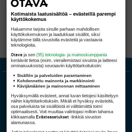
Kotimaista laatusisältöä – evästeillä parempi
käyttökokemus
Haluamme tarjota sinulle parhaan mahdollisen
käyttökokemuksen ja laadukkaat sisällöt, siksi
käytämme tällä sivustolla evästeitä ja vastaavia
teknologioita.
ja sen
(95) teknologia- ja mainoskumppania
Otava
keräävät tietoa (esim. vierailemis­tasi sivuista ja laitteesi
ominaisuuk­sista) seuraaviin käyttötarkoituksiin:
Sisällön ja palveluiden parantaminen
Kohdennettu mainonta ja markkinointi
Kävijämäärien ja mainonnan mittaaminen
Hyväksymällä evästeet, annat luvan tietojesi käsittelyyn
näihin käyttötarkoituksiin. Mikäli et hyväksy evästeitä,
osa palveluista tai sisällöistä ei välttämättä toimi
optimaalisesti. Voit muuttaa valintojasi milloin tahansa
Golfpiste mediakortti
klikkaamalla
-linkkiä sivuston
Evästeasetukset
Mediahinnasto
alareunassa.
Tietoa verkon kävijöistä