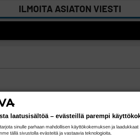
ILMOITA ASIATON VIESTI
sta laatusisältöä – evästeillä parempi käyttök
rjota sinulle parhaan mahdollisen käyttökokemuksen ja laadukkaat s
me tällä sivustolla evästeitä ja vastaavia teknologioita.