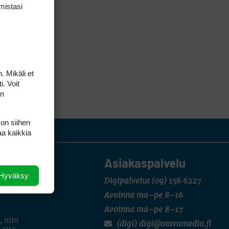
mis­tasi
. Mikäli et
i. Voit
on
 on siihen
aa kaikkia
Asiakaspalvelu
Hyväksy
Digipalvelut
(09) 156 6227
Avoinna ma–pe 8–16
Avoinna ma–pe 8–17
, niin
(digi) digi@otavamedia.fi