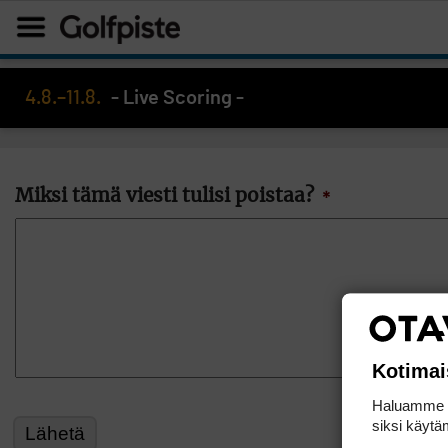
4.8.–11.8.
- Live Scoring -
Miksi tämä viesti tulisi poistaa?
*
Kotimai
Haluamme ta
siksi käytäm