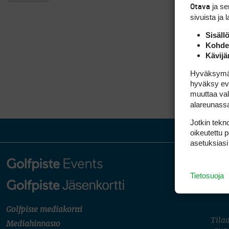
ja s
Otava
sivuista ja 
Sisäll
Kohden
Kävijä
Hyväksymällä
hyväksy eväs
muuttaa val
alareunass
Jotkin tekno
oikeutettu 
asetuksiasi
Tietosuoja
Golfpiste mediakortti
Tilaa
Mediahinnasto