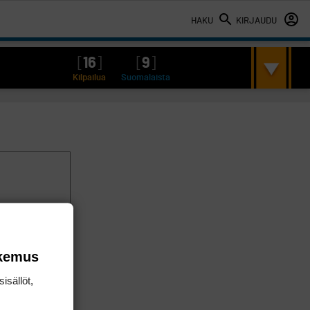
HAKU
KIRJAUDU
[
16
]
[
9
]
Kilpailua
Suomalaista
okemus
isällöt,