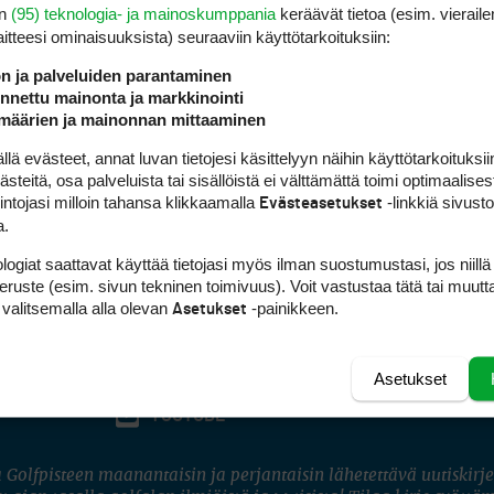
en
(95) teknologia- ja mainoskumppania
keräävät tietoa (esim. vieraile
laitteesi ominaisuuk­sista) seuraaviin käyttötarkoituksiin:
ön ja palveluiden parantaminen
nettu mainonta ja markkinointi
määrien ja mainonnan mittaaminen
 evästeet, annat luvan tietojesi käsittelyyn näihin käyttötarkoituksiin
teitä, osa palveluista tai sisällöistä ei välttämättä toimi optimaalisest
intojasi milloin tahansa klikkaamalla
-linkkiä sivust
Evästeasetukset
a.
logiat saattavat käyttää tietojasi myös ilman suostumustasi, jos niillä
peruste (esim. sivun tekninen toimivuus). Voit vastustaa tätä tai muutt
 valitsemalla alla olevan
-painikkeen.
Asetukset
Asetukset
FACEBOOK
INSTAGRAM
YOUTUBE
 Golfpisteen maanantaisin ja perjantaisin lähetettävä uutiskirje