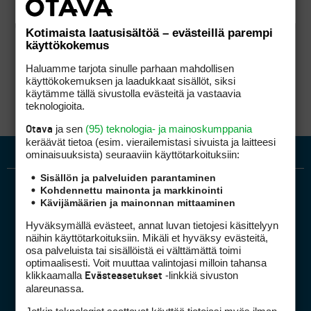
Kotimaista laatusisältöä – evästeillä parempi
käyttökokemus
Haluamme tarjota sinulle parhaan mahdollisen
käyttökokemuksen ja laadukkaat sisällöt, siksi
käytämme tällä sivustolla evästeitä ja vastaavia
teknologioita.
ja sen
(95) teknologia- ja mainoskumppania
Otava
keräävät tietoa (esim. vierailemis­tasi sivuista ja laitteesi
ominaisuuk­sista) seuraaviin käyttötarkoituksiin:
Sisällön ja palveluiden parantaminen
Kohdennettu mainonta ja markkinointi
Kävijämäärien ja mainonnan mittaaminen
Hyväksymällä evästeet, annat luvan tietojesi käsittelyyn
näihin käyttötarkoituksiin. Mikäli et hyväksy evästeitä,
osa palveluista tai sisällöistä ei välttämättä toimi
optimaalisesti. Voit muuttaa valintojasi milloin tahansa
Golfpiste mediakortti
klikkaamalla
-linkkiä sivuston
Evästeasetukset
Mediahinnasto
alareunassa.
Tietoa verkon kävijöistä