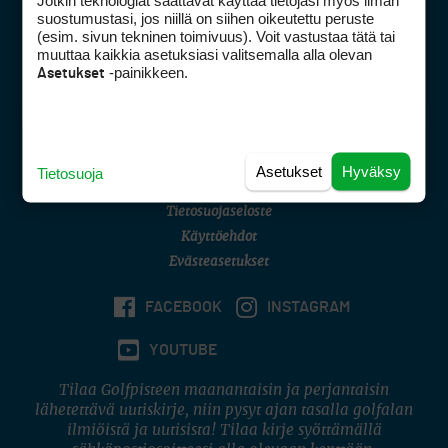
Jotkin teknologiat saattavat käyttää tietojasi myös ilman
Golfpisteen yhteystiedot
suostumustasi, jos niillä on siihen oikeutettu peruste
(esim. sivun tekninen toimivuus). Voit vastustaa tätä tai
DSA avoimuusraportti
muuttaa kaikkia asetuksiasi valitsemalla alla olevan
-painikkeen.
Asetukset
Asiakaspalvelu
Digipalvelut
(09) 156 6227
Avoinna ma–pe 8–16
Avoinna ma–pe 8–17
Asetukset
Hyväksy
Tietosuoja
(digi) digi@otavamedia.fi
Tietosuojaseloste
Käyttöehdot
Evästeasetukset
FACEBOOK
INSTAGRAM
YOUTUBE
Tilaa Golfpisteen maanantaisin ja perjantaisin
lähetettävä uutiskirje, niin pysyt ajan tasalla golfalan
ilmiöistä ja uutisista! Tilaa kirje syöttämällä