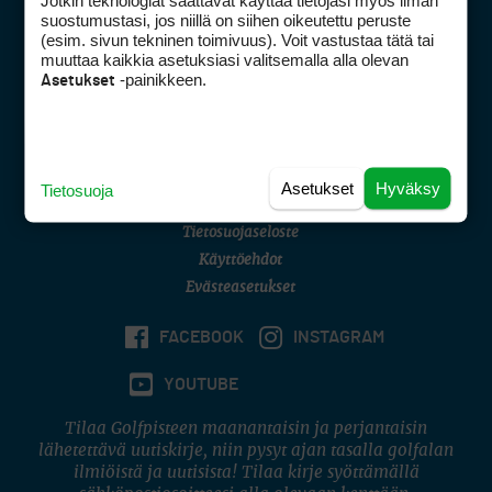
Jotkin teknologiat saattavat käyttää tietojasi myös ilman
Golfpisteen yhteystiedot
suostumustasi, jos niillä on siihen oikeutettu peruste
(esim. sivun tekninen toimivuus). Voit vastustaa tätä tai
DSA avoimuusraportti
muuttaa kaikkia asetuksiasi valitsemalla alla olevan
-painikkeen.
Asetukset
Asiakaspalvelu
Digipalvelut
(09) 156 6227
Avoinna ma–pe 8–16
Avoinna ma–pe 8–17
Asetukset
Hyväksy
Tietosuoja
(digi) digi@otavamedia.fi
Tietosuojaseloste
Käyttöehdot
Evästeasetukset
FACEBOOK
INSTAGRAM
YOUTUBE
Tilaa Golfpisteen maanantaisin ja perjantaisin
lähetettävä uutiskirje, niin pysyt ajan tasalla golfalan
ilmiöistä ja uutisista! Tilaa kirje syöttämällä