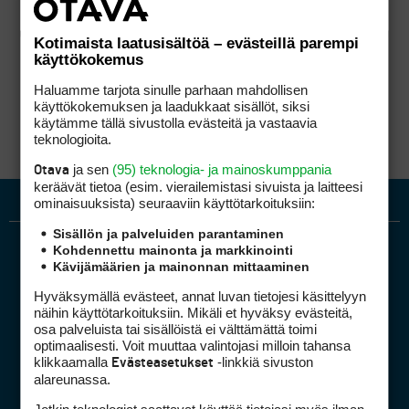
Kotimaista laatusisältöä – evästeillä parempi
käyttökokemus
Haluamme tarjota sinulle parhaan mahdollisen
käyttökokemuksen ja laadukkaat sisällöt, siksi
käytämme tällä sivustolla evästeitä ja vastaavia
teknologioita.
ja sen
(95) teknologia- ja mainoskumppania
Otava
keräävät tietoa (esim. vierailemis­tasi sivuista ja laitteesi
ominaisuuk­sista) seuraaviin käyttötarkoituksiin:
Sisällön ja palveluiden parantaminen
Kohdennettu mainonta ja markkinointi
Kävijämäärien ja mainonnan mittaaminen
Hyväksymällä evästeet, annat luvan tietojesi käsittelyyn
näihin käyttötarkoituksiin. Mikäli et hyväksy evästeitä,
osa palveluista tai sisällöistä ei välttämättä toimi
optimaalisesti. Voit muuttaa valintojasi milloin tahansa
Golfpiste mediakortti
klikkaamalla
-linkkiä sivuston
Evästeasetukset
Mediahinnasto
alareunassa.
Tietoa verkon kävijöistä