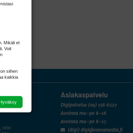
mis­tasi
. Mikäli et
i. Voit
on
 on siihen
aa kaikkia
Asiakaspalvelu
Hyväksy
Digipalvelut
(09) 156 6227
Avoinna ma–pe 8–16
Avoinna ma–pe 8–17
, niin
(digi) digi@otavamedia.fi