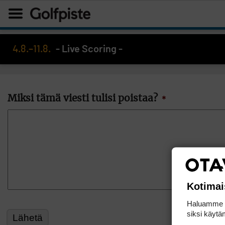
4.8.–11.8.
- Live Scoring -
Miksi tämä viesti tulisi poistaa?
*
Kotimai
Haluamme ta
siksi käytäm