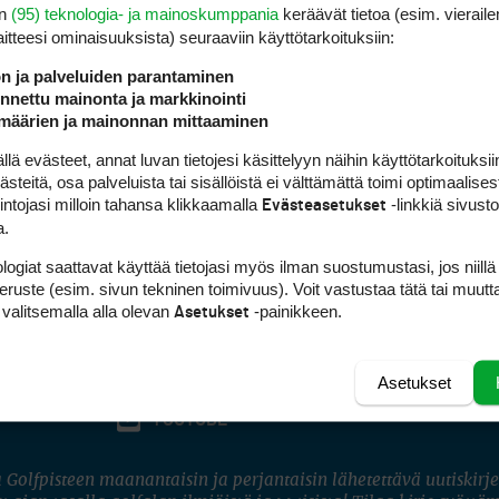
en
(95) teknologia- ja mainoskumppania
keräävät tietoa (esim. vieraile
laitteesi ominaisuuk­sista) seuraaviin käyttötarkoituksiin:
ön ja palveluiden parantaminen
nettu mainonta ja markkinointi
määrien ja mainonnan mittaaminen
 evästeet, annat luvan tietojesi käsittelyyn näihin käyttötarkoituksiin
teitä, osa palveluista tai sisällöistä ei välttämättä toimi optimaalisest
intojasi milloin tahansa klikkaamalla
-linkkiä sivust
Evästeasetukset
a.
logiat saattavat käyttää tietojasi myös ilman suostumustasi, jos niillä
peruste (esim. sivun tekninen toimivuus). Voit vastustaa tätä tai muutt
 valitsemalla alla olevan
-painikkeen.
Asetukset
Asetukset
FACEBOOK
INSTAGRAM
YOUTUBE
 Golfpisteen maanantaisin ja perjantaisin lähetettävä uutiskirje