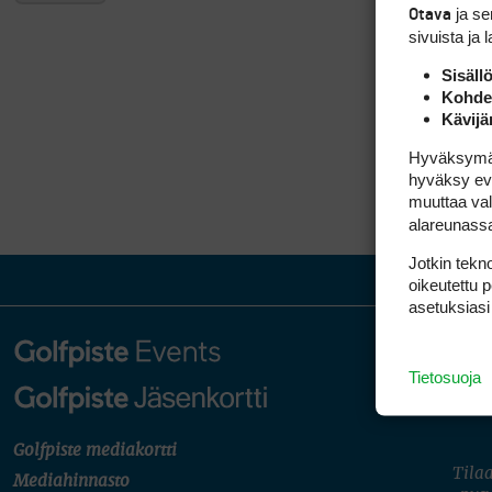
ja s
Otava
sivuista ja 
Sisäll
Kohden
Kävijä
Hyväksymällä
hyväksy eväs
muuttaa val
alareunass
Jotkin tekno
oikeutettu 
asetuksiasi
Tietosuoja
Golfpiste mediakortti
Tilaa
Mediahinnasto