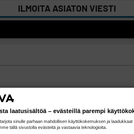
ILMOITA ASIATON VIESTI
sta laatusisältöä – evästeillä parempi käyttök
rjota sinulle parhaan mahdollisen käyttökokemuksen ja laadukkaat s
me tällä sivustolla evästeitä ja vastaavia teknologioita.