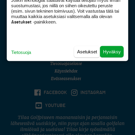
Jotkin teknologiat saattavat käyttää tietojasi myös ilman
Golfpisteen yhteystiedot
suostumustasi, jos niillä on siihen oikeutettu peruste
(esim. sivun tekninen toimivuus). Voit vastustaa tätä tai
DSA avoimuusraportti
muuttaa kaikkia asetuksiasi valitsemalla alla olevan
-painikkeen.
Asetukset
Asiakaspalvelu
Digipalvelut
(09) 156 6227
Avoinna ma–pe 8–16
Avoinna ma–pe 8–17
Asetukset
Hyväksy
Tietosuoja
(digi) digi@otavamedia.fi
Tietosuojaseloste
Käyttöehdot
Evästeasetukset
FACEBOOK
INSTAGRAM
YOUTUBE
Tilaa Golfpisteen maanantaisin ja perjantaisin
lähetettävä uutiskirje, niin pysyt ajan tasalla golfalan
ilmiöistä ja uutisista! Tilaa kirje syöttämällä