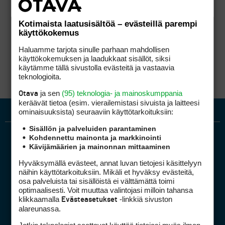
Kotimaista laatusisältöä – evästeillä parempi
käyttökokemus
Haluamme tarjota sinulle parhaan mahdollisen
käyttökokemuksen ja laadukkaat sisällöt, siksi
käytämme tällä sivustolla evästeitä ja vastaavia
teknologioita.
ja sen
(95) teknologia- ja mainoskumppania
Otava
keräävät tietoa (esim. vierailemis­tasi sivuista ja laitteesi
ominaisuuk­sista) seuraaviin käyttötarkoituksiin:
Sisällön ja palveluiden parantaminen
Kohdennettu mainonta ja markkinointi
Kävijämäärien ja mainonnan mittaaminen
Hyväksymällä evästeet, annat luvan tietojesi käsittelyyn
näihin käyttötarkoituksiin. Mikäli et hyväksy evästeitä,
osa palveluista tai sisällöistä ei välttämättä toimi
optimaalisesti. Voit muuttaa valintojasi milloin tahansa
Golfpiste mediakortti
klikkaamalla
-linkkiä sivuston
Evästeasetukset
Mediahinnasto
alareunassa.
Tietoa verkon kävijöistä