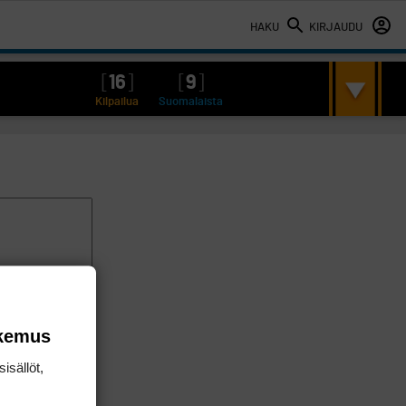
HAKU
KIRJAUDU
[
16
]
[
9
]
Kilpailua
Suomalaista
okemus
isällöt,