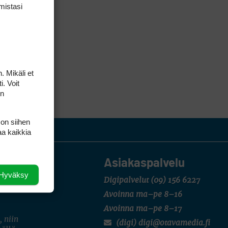
mis­tasi
. Mikäli et
i. Voit
on
 on siihen
aa kaikkia
Asiakaspalvelu
Hyväksy
Digipalvelut
(09) 156 6227
Avoinna ma–pe 8–16
Avoinna ma–pe 8–17
, niin
(digi) digi@otavamedia.fi