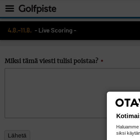
4.8.–11.8.
- Live Scoring -
Miksi tämä viesti tulisi poistaa?
*
Kotimai
Haluamme ta
siksi käytäm