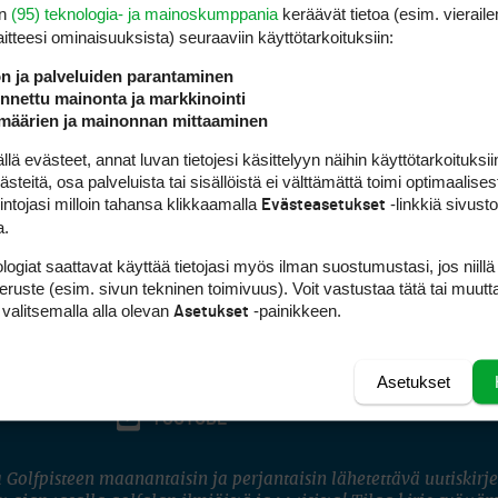
en
(95) teknologia- ja mainoskumppania
keräävät tietoa (esim. vieraile
laitteesi ominaisuuk­sista) seuraaviin käyttötarkoituksiin:
ön ja palveluiden parantaminen
nettu mainonta ja markkinointi
määrien ja mainonnan mittaaminen
 evästeet, annat luvan tietojesi käsittelyyn näihin käyttötarkoituksiin
teitä, osa palveluista tai sisällöistä ei välttämättä toimi optimaalisest
intojasi milloin tahansa klikkaamalla
-linkkiä sivust
Evästeasetukset
a.
logiat saattavat käyttää tietojasi myös ilman suostumustasi, jos niillä
peruste (esim. sivun tekninen toimivuus). Voit vastustaa tätä tai muutt
 valitsemalla alla olevan
-painikkeen.
Asetukset
Asetukset
FACEBOOK
INSTAGRAM
YOUTUBE
 Golfpisteen maanantaisin ja perjantaisin lähetettävä uutiskirje