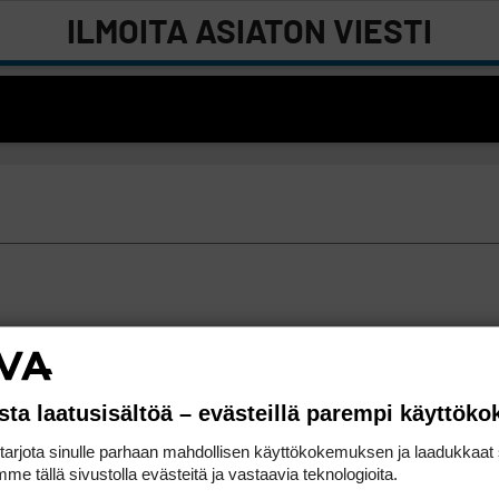
ILMOITA ASIATON VIESTI
sta laatusisältöä – evästeillä parempi käyttök
rjota sinulle parhaan mahdollisen käyttökokemuksen ja laadukkaat s
me tällä sivustolla evästeitä ja vastaavia teknologioita.