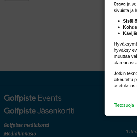
ja s
Otava
sivuista ja 
Sisäll
Kohden
Kävijä
Hyväksymällä
hyväksy eväs
muuttaa val
alareunass
Jotkin tekno
oikeutettu 
asetuksiasi
Tietosuoja
Golfpiste mediakortti
Tilaa
Mediahinnasto