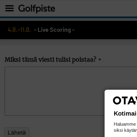
4.8.–11.8.
- Live Scoring -
Miksi tämä viesti tulisi poistaa?
*
Kotimai
Haluamme ta
siksi käytäm