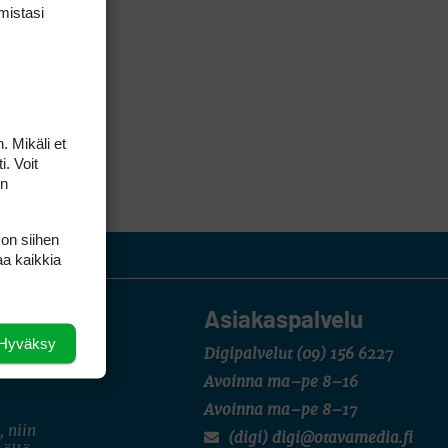
mis­tasi
. Mikäli et
i. Voit
on
 on siihen
aa kaikkia
Asiakaspalvelu
Hyväksy
Digipalvelut
(09) 156 6227
Avoinna ma–pe 8–16
Avoinna ma–pe 8–17
, niin
(digi) digi@otavamedia.fi