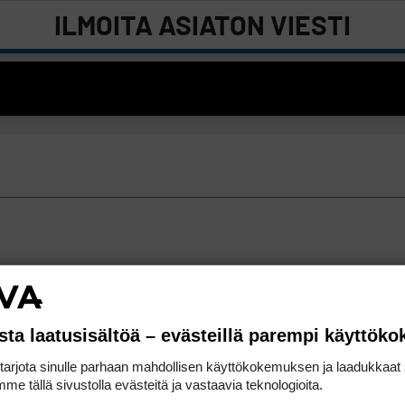
ILMOITA ASIATON VIESTI
sta laatusisältöä – evästeillä parempi käyttök
rjota sinulle parhaan mahdollisen käyttökokemuksen ja laadukkaat s
me tällä sivustolla evästeitä ja vastaavia teknologioita.