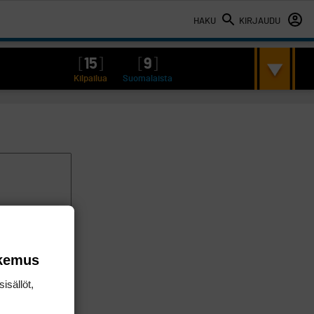
HAKU
KIRJAUDU
[
15
]
[
9
]
Kilpailua
Suomalaista
okemus
isällöt,