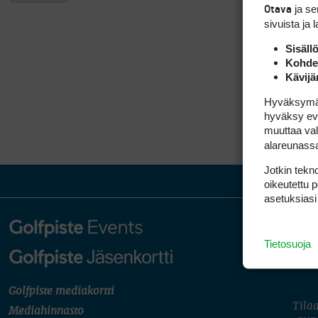
ja s
Otava
sivuista ja 
Sisäll
Kohden
Kävijä
Hyväksymällä
hyväksy eväs
muuttaa val
alareunass
Jotkin tekno
oikeutettu 
asetuksiasi
Tietosuoja
Golfpiste mediakortti
Tilaa
Mediahinnasto