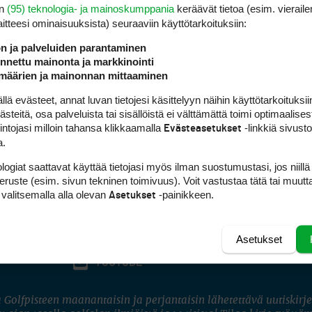
en
(95) teknologia- ja mainoskumppania
keräävät tietoa (esim. vieraile
laitteesi ominaisuuk­sista) seuraaviin käyttötarkoituksiin:
ön ja palveluiden parantaminen
nettu mainonta ja markkinointi
määrien ja mainonnan mittaaminen
 evästeet, annat luvan tietojesi käsittelyyn näihin käyttötarkoituksiin
teitä, osa palveluista tai sisällöistä ei välttämättä toimi optimaalisest
intojasi milloin tahansa klikkaamalla
-linkkiä sivust
Evästeasetukset
a.
logiat saattavat käyttää tietojasi myös ilman suostumustasi, jos niillä
peruste (esim. sivun tekninen toimivuus). Voit vastustaa tätä tai muutt
 valitsemalla alla olevan
-painikkeen.
Asetukset
Asetukset
FACEBOOK
INSTAGRAM
YOUTUBE
 Golfpisteen maanantaisin ja perjantaisin lähetettävä uutiskirje