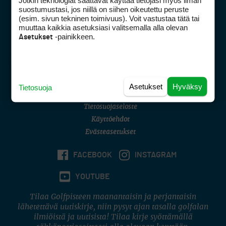
Jotkin teknologiat saattavat käyttää tietojasi myös ilman
Golfpisteen yhteystiedot
suostumustasi, jos niillä on siihen oikeutettu peruste
(esim. sivun tekninen toimivuus). Voit vastustaa tätä tai
DSA avoimuusraportti
muuttaa kaikkia asetuksiasi valitsemalla alla olevan
-painikkeen.
Asetukset
Asiakaspalvelu
Digipalvelut
(09) 156 6227
Avoinna ma–pe 8–16
Avoinna ma–pe 8–17
Asetukset
Hyväksy
Tietosuoja
(digi) digi@otavamedia.fi
Tietosuojaseloste
Käyttöehdot
Evästeasetukset
FACEBOOK
INSTAGRAM
YOUTUBE
Tilaa Golfpisteen maanantaisin ja perjantaisin
lähetettävä uutiskirje, niin pysyt ajan tasalla golfalan
ilmiöistä ja uutisista! Tilaa kirje syöttämällä