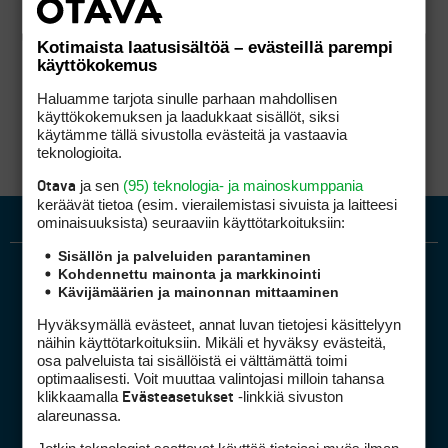
Kotimaista laatusisältöä – evästeillä parempi
käyttökokemus
Haluamme tarjota sinulle parhaan mahdollisen
käyttökokemuksen ja laadukkaat sisällöt, siksi
käytämme tällä sivustolla evästeitä ja vastaavia
teknologioita.
ja sen
(95) teknologia- ja mainoskumppania
Otava
keräävät tietoa (esim. vierailemis­tasi sivuista ja laitteesi
ominaisuuk­sista) seuraaviin käyttötarkoituksiin:
Sisällön ja palveluiden parantaminen
Kohdennettu mainonta ja markkinointi
Kävijämäärien ja mainonnan mittaaminen
Hyväksymällä evästeet, annat luvan tietojesi käsittelyyn
näihin käyttötarkoituksiin. Mikäli et hyväksy evästeitä,
osa palveluista tai sisällöistä ei välttämättä toimi
optimaalisesti. Voit muuttaa valintojasi milloin tahansa
Golfpiste mediakortti
klikkaamalla
-linkkiä sivuston
Evästeasetukset
Mediahinnasto
alareunassa.
Tietoa verkon kävijöistä