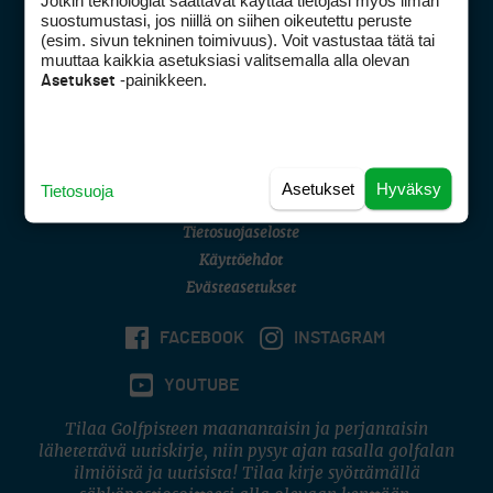
Jotkin teknologiat saattavat käyttää tietojasi myös ilman
Golfpisteen yhteystiedot
suostumustasi, jos niillä on siihen oikeutettu peruste
(esim. sivun tekninen toimivuus). Voit vastustaa tätä tai
DSA avoimuusraportti
muuttaa kaikkia asetuksiasi valitsemalla alla olevan
-painikkeen.
Asetukset
Asiakaspalvelu
Digipalvelut
(09) 156 6227
Avoinna ma–pe 8–16
Avoinna ma–pe 8–17
Asetukset
Hyväksy
Tietosuoja
(digi) digi@otavamedia.fi
Tietosuojaseloste
Käyttöehdot
Evästeasetukset
FACEBOOK
INSTAGRAM
YOUTUBE
Tilaa Golfpisteen maanantaisin ja perjantaisin
lähetettävä uutiskirje, niin pysyt ajan tasalla golfalan
ilmiöistä ja uutisista! Tilaa kirje syöttämällä