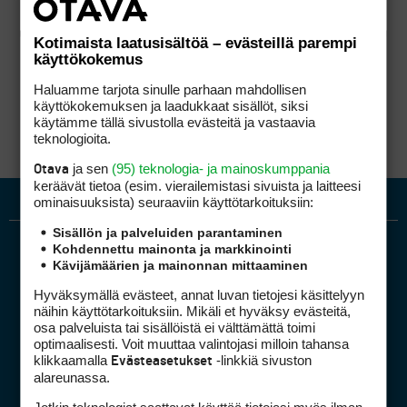
Kotimaista laatusisältöä – evästeillä parempi
käyttökokemus
Haluamme tarjota sinulle parhaan mahdollisen
käyttökokemuksen ja laadukkaat sisällöt, siksi
käytämme tällä sivustolla evästeitä ja vastaavia
teknologioita.
ja sen
(95) teknologia- ja mainoskumppania
Otava
keräävät tietoa (esim. vierailemis­tasi sivuista ja laitteesi
ominaisuuk­sista) seuraaviin käyttötarkoituksiin:
Sisällön ja palveluiden parantaminen
Kohdennettu mainonta ja markkinointi
Kävijämäärien ja mainonnan mittaaminen
Hyväksymällä evästeet, annat luvan tietojesi käsittelyyn
näihin käyttötarkoituksiin. Mikäli et hyväksy evästeitä,
osa palveluista tai sisällöistä ei välttämättä toimi
optimaalisesti. Voit muuttaa valintojasi milloin tahansa
Golfpiste mediakortti
klikkaamalla
-linkkiä sivuston
Evästeasetukset
Mediahinnasto
alareunassa.
Tietoa verkon kävijöistä