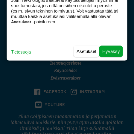
Jotkin teknologiat saattavat käyttää tietojasi myös ilman
Golfpisteen yhteystiedot
suostumustasi, jos niillä on siihen oikeutettu peruste
(esim. sivun tekninen toimivuus). Voit vastustaa tätä tai
DSA avoimuusraportti
muuttaa kaikkia asetuksiasi valitsemalla alla olevan
-painikkeen.
Asetukset
Asiakaspalvelu
Digipalvelut
(09) 156 6227
Avoinna ma–pe 8–16
Avoinna ma–pe 8–17
Asetukset
Hyväksy
Tietosuoja
(digi) digi@otavamedia.fi
Tietosuojaseloste
Käyttöehdot
Evästeasetukset
FACEBOOK
INSTAGRAM
YOUTUBE
Tilaa Golfpisteen maanantaisin ja perjantaisin
lähetettävä uutiskirje, niin pysyt ajan tasalla golfalan
ilmiöistä ja uutisista! Tilaa kirje syöttämällä