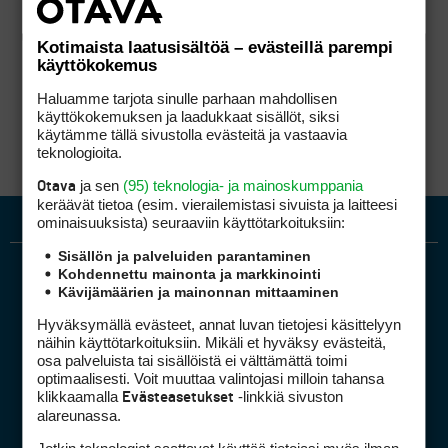
Kotimaista laatusisältöä – evästeillä parempi
käyttökokemus
Haluamme tarjota sinulle parhaan mahdollisen
käyttökokemuksen ja laadukkaat sisällöt, siksi
käytämme tällä sivustolla evästeitä ja vastaavia
teknologioita.
ja sen
(95) teknologia- ja mainoskumppania
Otava
keräävät tietoa (esim. vierailemis­tasi sivuista ja laitteesi
ominaisuuk­sista) seuraaviin käyttötarkoituksiin:
Sisällön ja palveluiden parantaminen
Kohdennettu mainonta ja markkinointi
Kävijämäärien ja mainonnan mittaaminen
Hyväksymällä evästeet, annat luvan tietojesi käsittelyyn
näihin käyttötarkoituksiin. Mikäli et hyväksy evästeitä,
osa palveluista tai sisällöistä ei välttämättä toimi
optimaalisesti. Voit muuttaa valintojasi milloin tahansa
Golfpiste mediakortti
klikkaamalla
-linkkiä sivuston
Evästeasetukset
Mediahinnasto
alareunassa.
Tietoa verkon kävijöistä