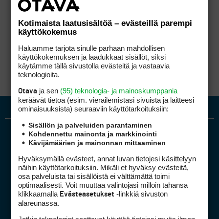
Kotimaista laatusisältöä – evästeillä parempi
käyttökokemus
Haluamme tarjota sinulle parhaan mahdollisen
käyttökokemuksen ja laadukkaat sisällöt, siksi
käytämme tällä sivustolla evästeitä ja vastaavia
teknologioita.
ja sen
(95) teknologia- ja mainoskumppania
Otava
keräävät tietoa (esim. vierailemis­tasi sivuista ja laitteesi
ominaisuuk­sista) seuraaviin käyttötarkoituksiin:
Sisällön ja palveluiden parantaminen
Kohdennettu mainonta ja markkinointi
Kävijämäärien ja mainonnan mittaaminen
Hyväksymällä evästeet, annat luvan tietojesi käsittelyyn
näihin käyttötarkoituksiin. Mikäli et hyväksy evästeitä,
osa palveluista tai sisällöistä ei välttämättä toimi
optimaalisesti. Voit muuttaa valintojasi milloin tahansa
Golfpiste mediakortti
klikkaamalla
-linkkiä sivuston
Evästeasetukset
Mediahinnasto
alareunassa.
Tietoa verkon kävijöistä