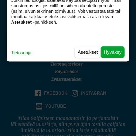
Jotkin teknologiat saattavat käyttää tietojasi myös ilman
Golfpisteen yhteystiedot
suostumustasi, jos niillä on siihen oikeutettu peruste
(esim. sivun tekninen toimivuus). Voit vastustaa tätä tai
DSA avoimuusraportti
muuttaa kaikkia asetuksiasi valitsemalla alla olevan
-painikkeen.
Asetukset
Asiakaspalvelu
Digipalvelut
(09) 156 6227
Avoinna ma–pe 8–16
Avoinna ma–pe 8–17
Asetukset
Hyväksy
Tietosuoja
(digi) digi@otavamedia.fi
Tietosuojaseloste
Käyttöehdot
Evästeasetukset
FACEBOOK
INSTAGRAM
YOUTUBE
Tilaa Golfpisteen maanantaisin ja perjantaisin
lähetettävä uutiskirje, niin pysyt ajan tasalla golfalan
ilmiöistä ja uutisista! Tilaa kirje syöttämällä