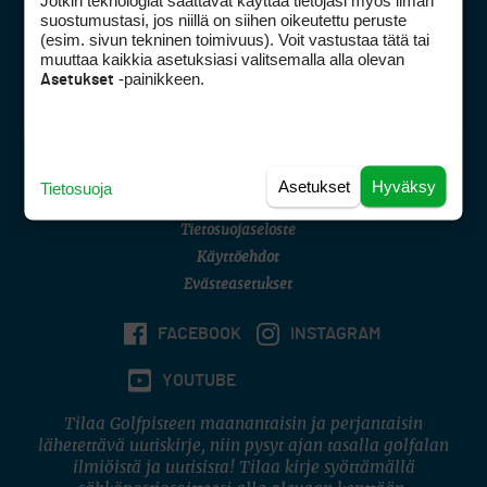
Jotkin teknologiat saattavat käyttää tietojasi myös ilman
Golfpisteen yhteystiedot
suostumustasi, jos niillä on siihen oikeutettu peruste
(esim. sivun tekninen toimivuus). Voit vastustaa tätä tai
DSA avoimuusraportti
muuttaa kaikkia asetuksiasi valitsemalla alla olevan
-painikkeen.
Asetukset
Asiakaspalvelu
Digipalvelut
(09) 156 6227
Avoinna ma–pe 8–16
Avoinna ma–pe 8–17
Asetukset
Hyväksy
Tietosuoja
(digi) digi@otavamedia.fi
Tietosuojaseloste
Käyttöehdot
Evästeasetukset
FACEBOOK
INSTAGRAM
YOUTUBE
Tilaa Golfpisteen maanantaisin ja perjantaisin
lähetettävä uutiskirje, niin pysyt ajan tasalla golfalan
ilmiöistä ja uutisista! Tilaa kirje syöttämällä