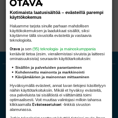
Kotimaista laatusisältöä – evästeillä parempi
käyttökokemus
Haluamme tarjota sinulle parhaan mahdollisen
käyttökokemuksen ja laadukkaat sisällöt, siksi
käytämme tällä sivustolla evästeitä ja vastaavia
teknologioita.
ja sen
(95) teknologia- ja mainoskumppania
Otava
keräävät tietoa (esim. vierailemis­tasi sivuista ja laitteesi
ominaisuuk­sista) seuraaviin käyttötarkoituksiin:
Sisällön ja palveluiden parantaminen
Kohdennettu mainonta ja markkinointi
Kävijämäärien ja mainonnan mittaaminen
Hyväksymällä evästeet, annat luvan tietojesi käsittelyyn
näihin käyttötarkoituksiin. Mikäli et hyväksy evästeitä,
osa palveluista tai sisällöistä ei välttämättä toimi
optimaalisesti. Voit muuttaa valintojasi milloin tahansa
Golfpiste mediakortti
klikkaamalla
-linkkiä sivuston
Evästeasetukset
Mediahinnasto
alareunassa.
Tietoa verkon kävijöistä