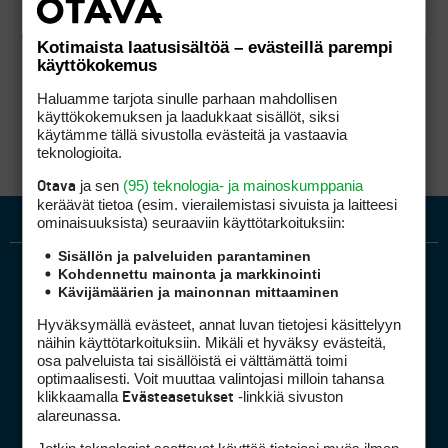
Kotimaista laatusisältöä – evästeillä parempi
käyttökokemus
Haluamme tarjota sinulle parhaan mahdollisen
käyttökokemuksen ja laadukkaat sisällöt, siksi
käytämme tällä sivustolla evästeitä ja vastaavia
teknologioita.
ja sen
(95) teknologia- ja mainoskumppania
Otava
keräävät tietoa (esim. vierailemis­tasi sivuista ja laitteesi
ominaisuuk­sista) seuraaviin käyttötarkoituksiin:
Sisällön ja palveluiden parantaminen
Kohdennettu mainonta ja markkinointi
Kävijämäärien ja mainonnan mittaaminen
Hyväksymällä evästeet, annat luvan tietojesi käsittelyyn
näihin käyttötarkoituksiin. Mikäli et hyväksy evästeitä,
osa palveluista tai sisällöistä ei välttämättä toimi
optimaalisesti. Voit muuttaa valintojasi milloin tahansa
Golfpiste mediakortti
klikkaamalla
-linkkiä sivuston
Evästeasetukset
Mediahinnasto
alareunassa.
Tietoa verkon kävijöistä