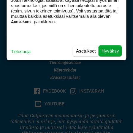
Jotkin teknologiat saattavat käyttää tietojasi myös ilman
Golfpisteen yhteystiedot
suostumustasi, jos niillä on siihen oikeutettu peruste
(esim. sivun tekninen toimivuus). Voit vastustaa tätä tai
DSA avoimuusraportti
muuttaa kaikkia asetuksiasi valitsemalla alla olevan
-painikkeen.
Asetukset
Asiakaspalvelu
Digipalvelut
(09) 156 6227
Avoinna ma–pe 8–16
Avoinna ma–pe 8–17
Asetukset
Hyväksy
Tietosuoja
(digi) digi@otavamedia.fi
Tietosuojaseloste
Käyttöehdot
Evästeasetukset
FACEBOOK
INSTAGRAM
YOUTUBE
Tilaa Golfpisteen maanantaisin ja perjantaisin
lähetettävä uutiskirje, niin pysyt ajan tasalla golfalan
ilmiöistä ja uutisista! Tilaa kirje syöttämällä