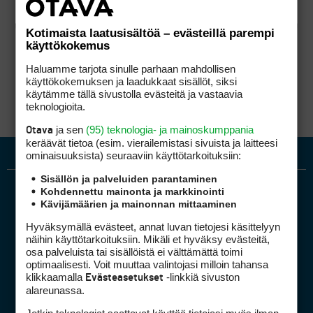
Kotimaista laatusisältöä – evästeillä parempi
käyttökokemus
Haluamme tarjota sinulle parhaan mahdollisen
käyttökokemuksen ja laadukkaat sisällöt, siksi
käytämme tällä sivustolla evästeitä ja vastaavia
teknologioita.
ja sen
(95) teknologia- ja mainoskumppania
Otava
keräävät tietoa (esim. vierailemis­tasi sivuista ja laitteesi
ominaisuuk­sista) seuraaviin käyttötarkoituksiin:
Sisällön ja palveluiden parantaminen
Kohdennettu mainonta ja markkinointi
Kävijämäärien ja mainonnan mittaaminen
Hyväksymällä evästeet, annat luvan tietojesi käsittelyyn
näihin käyttötarkoituksiin. Mikäli et hyväksy evästeitä,
osa palveluista tai sisällöistä ei välttämättä toimi
optimaalisesti. Voit muuttaa valintojasi milloin tahansa
Golfpiste mediakortti
klikkaamalla
-linkkiä sivuston
Evästeasetukset
Mediahinnasto
alareunassa.
Tietoa verkon kävijöistä