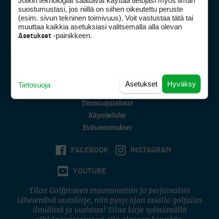
Jotkin teknologiat saattavat käyttää tietojasi myös ilman
Golfpisteen yhteystiedot
suostumustasi, jos niillä on siihen oikeutettu peruste
(esim. sivun tekninen toimivuus). Voit vastustaa tätä tai
DSA avoimuusraportti
muuttaa kaikkia asetuksiasi valitsemalla alla olevan
-painikkeen.
Asetukset
Asiakaspalvelu
Digipalvelut
(09) 156 6227
Avoinna ma–pe 8–16
Avoinna ma–pe 8–17
Asetukset
Hyväksy
Tietosuoja
(digi) digi@otavamedia.fi
Tietosuojaseloste
Käyttöehdot
Evästeasetukset
FACEBOOK
INSTAGRAM
YOUTUBE
Tilaa Golfpisteen maanantaisin ja perjantaisin
lähetettävä uutiskirje, niin pysyt ajan tasalla golfalan
ilmiöistä ja uutisista! Tilaa kirje syöttämällä