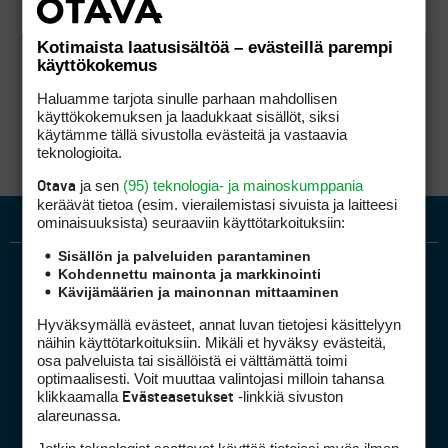
Kotimaista laatusisältöä – evästeillä parempi
käyttökokemus
Haluamme tarjota sinulle parhaan mahdollisen
käyttökokemuksen ja laadukkaat sisällöt, siksi
käytämme tällä sivustolla evästeitä ja vastaavia
teknologioita.
ja sen
(95) teknologia- ja mainoskumppania
Otava
keräävät tietoa (esim. vierailemis­tasi sivuista ja laitteesi
ominaisuuk­sista) seuraaviin käyttötarkoituksiin:
Sisällön ja palveluiden parantaminen
Kohdennettu mainonta ja markkinointi
Kävijämäärien ja mainonnan mittaaminen
Hyväksymällä evästeet, annat luvan tietojesi käsittelyyn
näihin käyttötarkoituksiin. Mikäli et hyväksy evästeitä,
osa palveluista tai sisällöistä ei välttämättä toimi
optimaalisesti. Voit muuttaa valintojasi milloin tahansa
Golfpiste mediakortti
klikkaamalla
-linkkiä sivuston
Evästeasetukset
Mediahinnasto
alareunassa.
Tietoa verkon kävijöistä