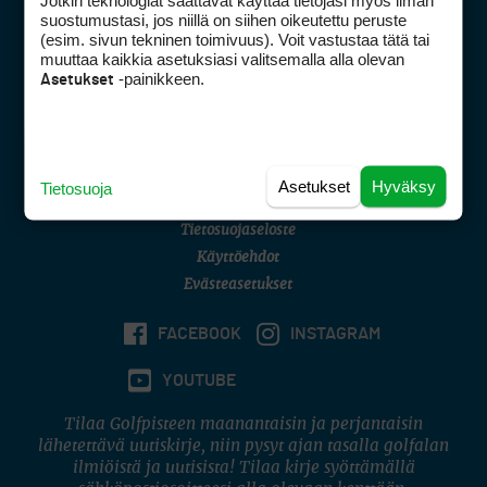
Jotkin teknologiat saattavat käyttää tietojasi myös ilman
Golfpisteen yhteystiedot
suostumustasi, jos niillä on siihen oikeutettu peruste
(esim. sivun tekninen toimivuus). Voit vastustaa tätä tai
DSA avoimuusraportti
muuttaa kaikkia asetuksiasi valitsemalla alla olevan
-painikkeen.
Asetukset
Asiakaspalvelu
Digipalvelut
(09) 156 6227
Avoinna ma–pe 8–16
Avoinna ma–pe 8–17
Asetukset
Hyväksy
Tietosuoja
(digi) digi@otavamedia.fi
Tietosuojaseloste
Käyttöehdot
Evästeasetukset
FACEBOOK
INSTAGRAM
YOUTUBE
Tilaa Golfpisteen maanantaisin ja perjantaisin
lähetettävä uutiskirje, niin pysyt ajan tasalla golfalan
ilmiöistä ja uutisista! Tilaa kirje syöttämällä