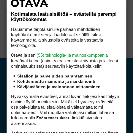
Kotimaista laatusisältöä – evästeillä parempi
käyttökokemus
Haluamme tarjota sinulle parhaan mahdollisen
käyttökokemuksen ja laadukkaat sisällöt, siksi
käytämme tällä sivustolla evästeitä ja vastaavia
teknologioita.
ja sen
(95) teknologia- ja mainoskumppania
Otava
keräävät tietoa (esim. vierailemis­tasi sivuista ja laitteesi
ominaisuuk­sista) seuraaviin käyttötarkoituksiin:
Sisällön ja palveluiden parantaminen
Kohdennettu mainonta ja markkinointi
Kävijämäärien ja mainonnan mittaaminen
Hyväksymällä evästeet, annat luvan tietojesi käsittelyyn
näihin käyttötarkoituksiin. Mikäli et hyväksy evästeitä,
osa palveluista tai sisällöistä ei välttämättä toimi
optimaalisesti. Voit muuttaa valintojasi milloin tahansa
Golfpiste mediakortti
klikkaamalla
-linkkiä sivuston
Evästeasetukset
Mediahinnasto
alareunassa.
Tietoa verkon kävijöistä