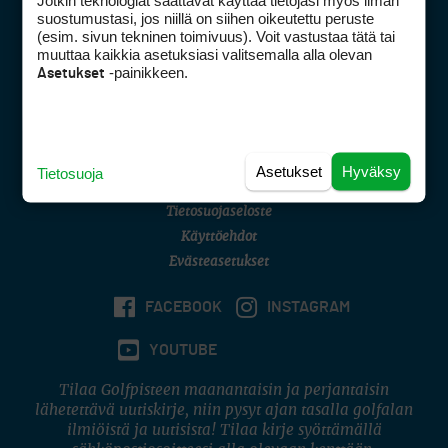
Jotkin teknologiat saattavat käyttää tietojasi myös ilman
Golfpisteen yhteystiedot
suostumustasi, jos niillä on siihen oikeutettu peruste
(esim. sivun tekninen toimivuus). Voit vastustaa tätä tai
DSA avoimuusraportti
muuttaa kaikkia asetuksiasi valitsemalla alla olevan
-painikkeen.
Asetukset
Asiakaspalvelu
Digipalvelut
(09) 156 6227
Avoinna ma–pe 8–16
Avoinna ma–pe 8–17
Asetukset
Hyväksy
Tietosuoja
(digi) digi@otavamedia.fi
Tietosuojaseloste
Käyttöehdot
Evästeasetukset
FACEBOOK
INSTAGRAM
YOUTUBE
Tilaa Golfpisteen maanantaisin ja perjantaisin
lähetettävä uutiskirje, niin pysyt ajan tasalla golfalan
ilmiöistä ja uutisista! Tilaa kirje syöttämällä