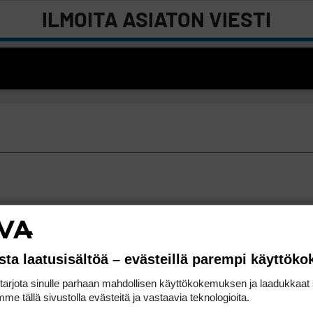
ILMOITA ASIATON VIESTI
sta laatusisältöä – evästeillä parempi käyttök
rjota sinulle parhaan mahdollisen käyttökokemuksen ja laadukkaat s
me tällä sivustolla evästeitä ja vastaavia teknologioita.