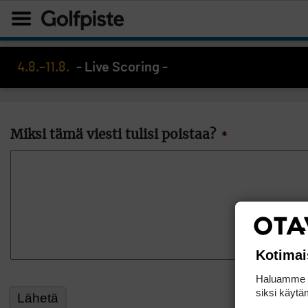
4.8.–11.8.
- Live Scoring -
Miksi tämä viesti tulisi poistaa?
*
Kotimai
Haluamme ta
siksi käytäm