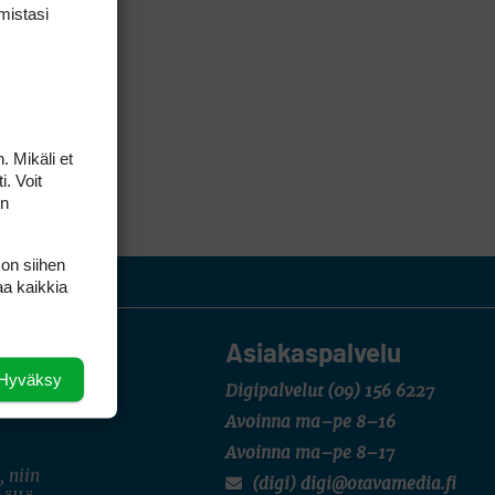
mis­tasi
. Mikäli et
i. Voit
on
 on siihen
aa kaikkia
Asiakaspalvelu
Hyväksy
Digipalvelut
(09) 156 6227
Avoinna ma–pe 8–16
Avoinna ma–pe 8–17
, niin
(digi) digi@otavamedia.fi