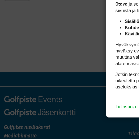
ja s
Otava
sivuista ja 
Sisäll
Kohden
Kävijä
Hyväksymällä
hyväksy eväs
muuttaa val
alareunass
Jotkin tekno
oikeutettu 
asetuksiasi
Tietosuoja
Golfpiste mediakortti
Tilaa
Mediahinnasto