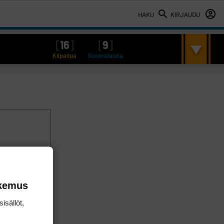
HAKU
KIRJAUDU
[
16
]
[
9
]
Kilpailua
Suomalaista
okemus
isällöt,