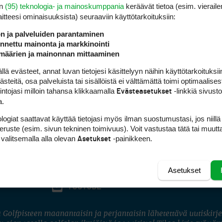
en
(95) teknologia- ja mainoskumppania
keräävät tietoa (esim. vieraile
laitteesi ominaisuuk­sista) seuraaviin käyttötarkoituksiin:
ön ja palveluiden parantaminen
nettu mainonta ja markkinointi
määrien ja mainonnan mittaaminen
 evästeet, annat luvan tietojesi käsittelyyn näihin käyttötarkoituksiin
teitä, osa palveluista tai sisällöistä ei välttämättä toimi optimaalisest
intojasi milloin tahansa klikkaamalla
-linkkiä sivust
Evästeasetukset
a.
logiat saattavat käyttää tietojasi myös ilman suostumustasi, jos niillä
peruste (esim. sivun tekninen toimivuus). Voit vastustaa tätä tai muutt
 valitsemalla alla olevan
-painikkeen.
Asetukset
Asetukset
FACEBOOK
INSTAGRAM
YOUTUBE
 Golfpisteen maanantaisin ja perjantaisin lähetettävä uutiskirje