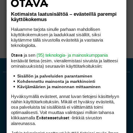
Kotimaista laatusisältöä – evästeillä parempi
käyttökokemus
Haluamme tarjota sinulle parhaan mahdollisen
käyttökokemuksen ja laadukkaat sisällöt, siksi
käytämme tällä sivustolla evästeitä ja vastaavia
teknologioita.
ja sen
(95) teknologia- ja mainoskumppania
Otava
keräävät tietoa (esim. vierailemis­tasi sivuista ja laitteesi
ominaisuuk­sista) seuraaviin käyttötarkoituksiin:
Sisällön ja palveluiden parantaminen
Kohdennettu mainonta ja markkinointi
Kävijämäärien ja mainonnan mittaaminen
Hyväksymällä evästeet, annat luvan tietojesi käsittelyyn
näihin käyttötarkoituksiin. Mikäli et hyväksy evästeitä,
osa palveluista tai sisällöistä ei välttämättä toimi
optimaalisesti. Voit muuttaa valintojasi milloin tahansa
Golfpiste mediakortti
klikkaamalla
-linkkiä sivuston
Evästeasetukset
Mediahinnasto
alareunassa.
Tietoa verkon kävijöistä