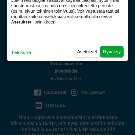
Jotkin teknologiat saattavat käyttää tietojasi myös ilman
Golfpisteen yhteystiedot
suostumustasi, jos niillä on siihen oikeutettu peruste
(esim. sivun tekninen toimivuus). Voit vastustaa tätä tai
DSA avoimuusraportti
muuttaa kaikkia asetuksiasi valitsemalla alla olevan
-painikkeen.
Asetukset
Asiakaspalvelu
Digipalvelut
(09) 156 6227
Avoinna ma–pe 8–16
Avoinna ma–pe 8–17
Asetukset
Hyväksy
Tietosuoja
(digi) digi@otavamedia.fi
Tietosuojaseloste
Käyttöehdot
Evästeasetukset
FACEBOOK
INSTAGRAM
YOUTUBE
Tilaa Golfpisteen maanantaisin ja perjantaisin
lähetettävä uutiskirje, niin pysyt ajan tasalla golfalan
ilmiöistä ja uutisista! Tilaa kirje syöttämällä