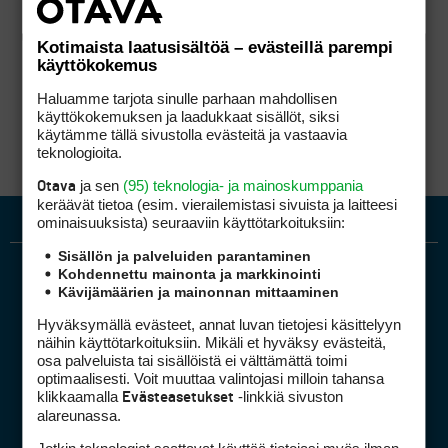
Kotimaista laatusisältöä – evästeillä parempi
käyttökokemus
Haluamme tarjota sinulle parhaan mahdollisen
käyttökokemuksen ja laadukkaat sisällöt, siksi
käytämme tällä sivustolla evästeitä ja vastaavia
teknologioita.
ja sen
(95) teknologia- ja mainoskumppania
Otava
keräävät tietoa (esim. vierailemis­tasi sivuista ja laitteesi
ominaisuuk­sista) seuraaviin käyttötarkoituksiin:
Sisällön ja palveluiden parantaminen
Kohdennettu mainonta ja markkinointi
Kävijämäärien ja mainonnan mittaaminen
Hyväksymällä evästeet, annat luvan tietojesi käsittelyyn
näihin käyttötarkoituksiin. Mikäli et hyväksy evästeitä,
osa palveluista tai sisällöistä ei välttämättä toimi
optimaalisesti. Voit muuttaa valintojasi milloin tahansa
Golfpiste mediakortti
klikkaamalla
-linkkiä sivuston
Evästeasetukset
Mediahinnasto
alareunassa.
Tietoa verkon kävijöistä