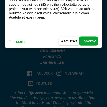
Jotkin teknologiat saattavat käyttää tietojasi myös ilman
Golfpisteen yhteystiedot
suostumustasi, jos niillä on siihen oikeutettu peruste
(esim. sivun tekninen toimivuus). Voit vastustaa tätä tai
DSA avoimuusraportti
muuttaa kaikkia asetuksiasi valitsemalla alla olevan
-painikkeen.
Asetukset
Asiakaspalvelu
Digipalvelut
(09) 156 6227
Avoinna ma–pe 8–16
Avoinna ma–pe 8–17
Asetukset
Hyväksy
Tietosuoja
(digi) digi@otavamedia.fi
Tietosuojaseloste
Käyttöehdot
Evästeasetukset
FACEBOOK
INSTAGRAM
YOUTUBE
Tilaa Golfpisteen maanantaisin ja perjantaisin
lähetettävä uutiskirje, niin pysyt ajan tasalla golfalan
ilmiöistä ja uutisista! Tilaa kirje syöttämällä