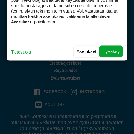
Jotkin teknologiat saattavat käyttää tietojasi myös ilman
Golfpisteen yhteystiedot
suostumustasi, jos niillä on siihen oikeutettu peruste
(esim. sivun tekninen toimivuus). Voit vastustaa tätä tai
DSA avoimuusraportti
muuttaa kaikkia asetuksiasi valitsemalla alla olevan
-painikkeen.
Asetukset
Asiakaspalvelu
Digipalvelut
(09) 156 6227
Avoinna ma–pe 8–16
Avoinna ma–pe 8–17
Asetukset
Hyväksy
Tietosuoja
(digi) digi@otavamedia.fi
Tietosuojaseloste
Käyttöehdot
Evästeasetukset
FACEBOOK
INSTAGRAM
YOUTUBE
Tilaa Golfpisteen maanantaisin ja perjantaisin
lähetettävä uutiskirje, niin pysyt ajan tasalla golfalan
ilmiöistä ja uutisista! Tilaa kirje syöttämällä