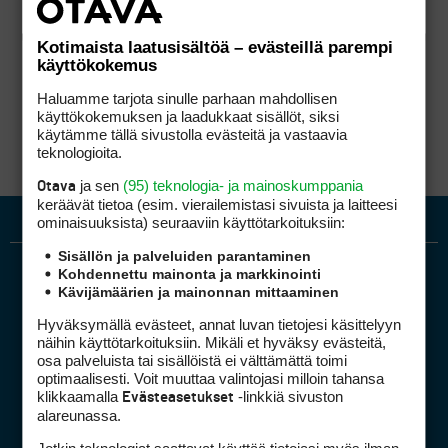
Kotimaista laatusisältöä – evästeillä parempi
käyttökokemus
Haluamme tarjota sinulle parhaan mahdollisen
käyttökokemuksen ja laadukkaat sisällöt, siksi
käytämme tällä sivustolla evästeitä ja vastaavia
teknologioita.
ja sen
(95) teknologia- ja mainoskumppania
Otava
keräävät tietoa (esim. vierailemis­tasi sivuista ja laitteesi
ominaisuuk­sista) seuraaviin käyttötarkoituksiin:
Sisällön ja palveluiden parantaminen
Kohdennettu mainonta ja markkinointi
Kävijämäärien ja mainonnan mittaaminen
Hyväksymällä evästeet, annat luvan tietojesi käsittelyyn
näihin käyttötarkoituksiin. Mikäli et hyväksy evästeitä,
osa palveluista tai sisällöistä ei välttämättä toimi
optimaalisesti. Voit muuttaa valintojasi milloin tahansa
Golfpiste mediakortti
klikkaamalla
-linkkiä sivuston
Evästeasetukset
Mediahinnasto
alareunassa.
Tietoa verkon kävijöistä