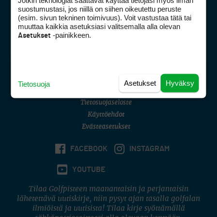
Jotkin teknologiat saattavat käyttää tietojasi myös ilman
Golfpisteen yhteystiedot
suostumustasi, jos niillä on siihen oikeutettu peruste
(esim. sivun tekninen toimivuus). Voit vastustaa tätä tai
DSA avoimuusraportti
muuttaa kaikkia asetuksiasi valitsemalla alla olevan
-painikkeen.
Asetukset
Asiakaspalvelu
Digipalvelut
(09) 156 6227
Avoinna ma–pe 8–16
Avoinna ma–pe 8–17
Asetukset
Hyväksy
Tietosuoja
(digi) digi@otavamedia.fi
Tietosuojaseloste
Käyttöehdot
Evästeasetukset
FACEBOOK
INSTAGRAM
YOUTUBE
Tilaa Golfpisteen maanantaisin ja perjantaisin
lähetettävä uutiskirje, niin pysyt ajan tasalla golfalan
ilmiöistä ja uutisista! Tilaa kirje syöttämällä