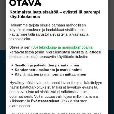
Kotimaista laatusisältöä – evästeillä parempi
käyttökokemus
Haluamme tarjota sinulle parhaan mahdollisen
käyttökokemuksen ja laadukkaat sisällöt, siksi
käytämme tällä sivustolla evästeitä ja vastaavia
teknologioita.
ja sen
(95) teknologia- ja mainoskumppania
Otava
keräävät tietoa (esim. vierailemis­tasi sivuista ja laitteesi
ominaisuuk­sista) seuraaviin käyttötarkoituksiin:
Sisällön ja palveluiden parantaminen
Kohdennettu mainonta ja markkinointi
Kävijämäärien ja mainonnan mittaaminen
Hyväksymällä evästeet, annat luvan tietojesi käsittelyyn
näihin käyttötarkoituksiin. Mikäli et hyväksy evästeitä,
osa palveluista tai sisällöistä ei välttämättä toimi
optimaalisesti. Voit muuttaa valintojasi milloin tahansa
Golfpiste mediakortti
klikkaamalla
-linkkiä sivuston
Evästeasetukset
Mediahinnasto
alareunassa.
Tietoa verkon kävijöistä