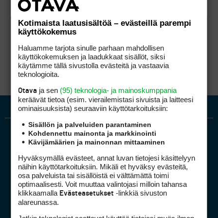
Kotimaista laatusisältöä – evästeillä parempi
käyttökokemus
Haluamme tarjota sinulle parhaan mahdollisen
käyttökokemuksen ja laadukkaat sisällöt, siksi
käytämme tällä sivustolla evästeitä ja vastaavia
teknologioita.
ja sen
(95) teknologia- ja mainoskumppania
Otava
keräävät tietoa (esim. vierailemis­tasi sivuista ja laitteesi
ominaisuuk­sista) seuraaviin käyttötarkoituksiin:
Sisällön ja palveluiden parantaminen
Kohdennettu mainonta ja markkinointi
Kävijämäärien ja mainonnan mittaaminen
Hyväksymällä evästeet, annat luvan tietojesi käsittelyyn
näihin käyttötarkoituksiin. Mikäli et hyväksy evästeitä,
osa palveluista tai sisällöistä ei välttämättä toimi
optimaalisesti. Voit muuttaa valintojasi milloin tahansa
Golfpiste mediakortti
klikkaamalla
-linkkiä sivuston
Evästeasetukset
Mediahinnasto
alareunassa.
Tietoa verkon kävijöistä