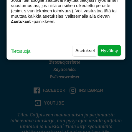
Jotkin teknologiat saattavat käyttää tietojasi myös ilman
Golfpisteen yhteystiedot
suostumustasi, jos niillä on siihen oikeutettu peruste
(esim. sivun tekninen toimivuus). Voit vastustaa tätä tai
DSA avoimuusraportti
muuttaa kaikkia asetuksiasi valitsemalla alla olevan
-painikkeen.
Asetukset
Asiakaspalvelu
Digipalvelut
(09) 156 6227
Avoinna ma–pe 8–16
Avoinna ma–pe 8–17
Asetukset
Hyväksy
Tietosuoja
(digi) digi@otavamedia.fi
Tietosuojaseloste
Käyttöehdot
Evästeasetukset
FACEBOOK
INSTAGRAM
YOUTUBE
Tilaa Golfpisteen maanantaisin ja perjantaisin
lähetettävä uutiskirje, niin pysyt ajan tasalla golfalan
ilmiöistä ja uutisista! Tilaa kirje syöttämällä