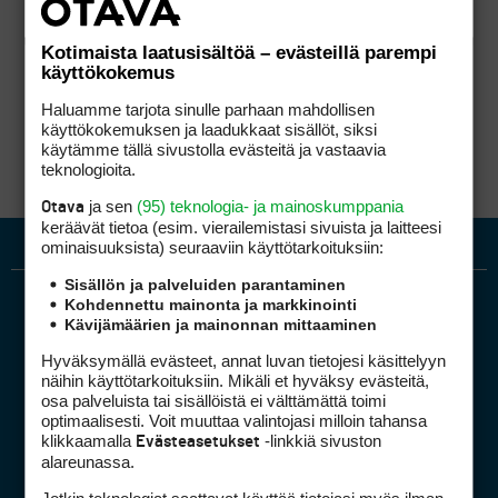
Kotimaista laatusisältöä – evästeillä parempi
käyttökokemus
Haluamme tarjota sinulle parhaan mahdollisen
käyttökokemuksen ja laadukkaat sisällöt, siksi
käytämme tällä sivustolla evästeitä ja vastaavia
teknologioita.
ja sen
(95) teknologia- ja mainoskumppania
Otava
keräävät tietoa (esim. vierailemis­tasi sivuista ja laitteesi
ominaisuuk­sista) seuraaviin käyttötarkoituksiin:
Sisällön ja palveluiden parantaminen
Kohdennettu mainonta ja markkinointi
Kävijämäärien ja mainonnan mittaaminen
Hyväksymällä evästeet, annat luvan tietojesi käsittelyyn
näihin käyttötarkoituksiin. Mikäli et hyväksy evästeitä,
osa palveluista tai sisällöistä ei välttämättä toimi
optimaalisesti. Voit muuttaa valintojasi milloin tahansa
Golfpiste mediakortti
klikkaamalla
-linkkiä sivuston
Evästeasetukset
Mediahinnasto
alareunassa.
Tietoa verkon kävijöistä