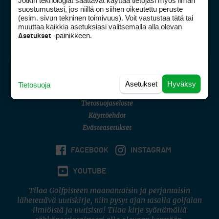
Jotkin teknologiat saattavat käyttää tietojasi myös ilman
Golfpisteen yhteystiedot
suostumustasi, jos niillä on siihen oikeutettu peruste
(esim. sivun tekninen toimivuus). Voit vastustaa tätä tai
DSA avoimuusraportti
muuttaa kaikkia asetuksiasi valitsemalla alla olevan
-painikkeen.
Asetukset
Asiakaspalvelu
Digipalvelut
(09) 156 6227
Avoinna ma–pe 8–16
Avoinna ma–pe 8–17
Asetukset
Hyväksy
Tietosuoja
(digi) digi@otavamedia.fi
Tietosuojaseloste
Käyttöehdot
Evästeasetukset
FACEBOOK
INSTAGRAM
YOUTUBE
Tilaa Golfpisteen maanantaisin ja perjantaisin
lähetettävä uutiskirje, niin pysyt ajan tasalla golfalan
ilmiöistä ja uutisista! Tilaa kirje syöttämällä