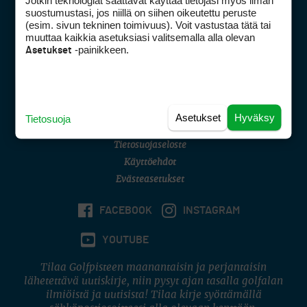
Jotkin teknologiat saattavat käyttää tietojasi myös ilman
Golfpisteen yhteystiedot
suostumustasi, jos niillä on siihen oikeutettu peruste
(esim. sivun tekninen toimivuus). Voit vastustaa tätä tai
DSA avoimuusraportti
muuttaa kaikkia asetuksiasi valitsemalla alla olevan
-painikkeen.
Asetukset
Asiakaspalvelu
Digipalvelut
(09) 156 6227
Avoinna ma–pe 8–16
Avoinna ma–pe 8–17
Asetukset
Hyväksy
Tietosuoja
(digi) digi@otavamedia.fi
Tietosuojaseloste
Käyttöehdot
Evästeasetukset
FACEBOOK
INSTAGRAM
YOUTUBE
Tilaa Golfpisteen maanantaisin ja perjantaisin
lähetettävä uutiskirje, niin pysyt ajan tasalla golfalan
ilmiöistä ja uutisista! Tilaa kirje syöttämällä