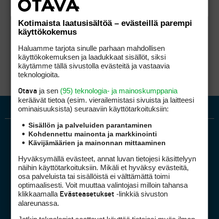
Kotimaista laatusisältöä – evästeillä parempi
käyttökokemus
Haluamme tarjota sinulle parhaan mahdollisen
käyttökokemuksen ja laadukkaat sisällöt, siksi
käytämme tällä sivustolla evästeitä ja vastaavia
teknologioita.
ja sen
(95) teknologia- ja mainoskumppania
Otava
keräävät tietoa (esim. vierailemis­tasi sivuista ja laitteesi
ominaisuuk­sista) seuraaviin käyttötarkoituksiin:
Sisällön ja palveluiden parantaminen
Kohdennettu mainonta ja markkinointi
Kävijämäärien ja mainonnan mittaaminen
Hyväksymällä evästeet, annat luvan tietojesi käsittelyyn
näihin käyttötarkoituksiin. Mikäli et hyväksy evästeitä,
osa palveluista tai sisällöistä ei välttämättä toimi
optimaalisesti. Voit muuttaa valintojasi milloin tahansa
Golfpiste mediakortti
klikkaamalla
-linkkiä sivuston
Evästeasetukset
Mediahinnasto
alareunassa.
Tietoa verkon kävijöistä