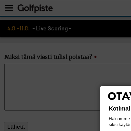
4.8.–11.8.
- Live Scoring -
Miksi tämä viesti tulisi poistaa?
*
Kotimai
Haluamme ta
siksi käytäm