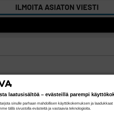
ILMOITA ASIATON VIESTI
sta laatusisältöä – evästeillä parempi käyttök
rjota sinulle parhaan mahdollisen käyttökokemuksen ja laadukkaat s
me tällä sivustolla evästeitä ja vastaavia teknologioita.