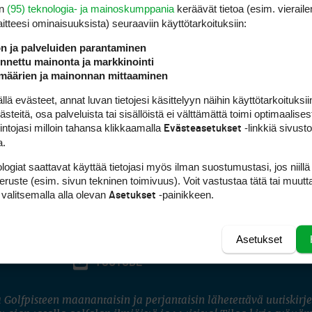
en
(95) teknologia- ja mainoskumppania
keräävät tietoa (esim. vieraile
laitteesi ominaisuuk­sista) seuraaviin käyttötarkoituksiin:
ön ja palveluiden parantaminen
nettu mainonta ja markkinointi
määrien ja mainonnan mittaaminen
 evästeet, annat luvan tietojesi käsittelyyn näihin käyttötarkoituksiin
teitä, osa palveluista tai sisällöistä ei välttämättä toimi optimaalisest
intojasi milloin tahansa klikkaamalla
-linkkiä sivust
Evästeasetukset
a.
logiat saattavat käyttää tietojasi myös ilman suostumustasi, jos niillä
peruste (esim. sivun tekninen toimivuus). Voit vastustaa tätä tai muutt
 valitsemalla alla olevan
-painikkeen.
Asetukset
Asetukset
FACEBOOK
INSTAGRAM
YOUTUBE
 Golfpisteen maanantaisin ja perjantaisin lähetettävä uutiskirje