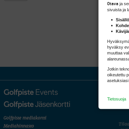
ja s
Otava
sivuista ja 
Sisäll
Kohden
Kävijä
Hyväksymällä
hyväksy eväs
muuttaa val
alareunass
Jotkin tekno
oikeutettu 
asetuksiasi
Tietosuoja
Golfpiste mediakortti
Tilaa
Mediahinnasto