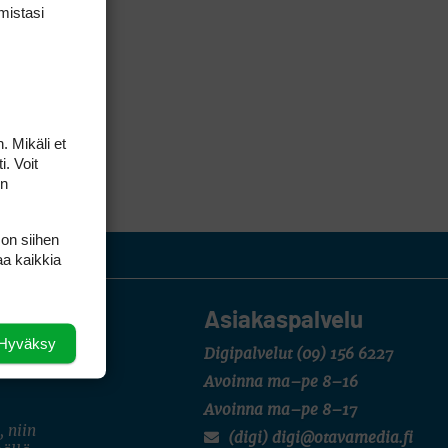
mis­tasi
. Mikäli et
i. Voit
on
 on siihen
aa kaikkia
Asiakaspalvelu
Hyväksy
Digipalvelut
(09) 156 6227
Avoinna ma–pe 8–16
Avoinna ma–pe 8–17
, niin
(digi) digi@otavamedia.fi