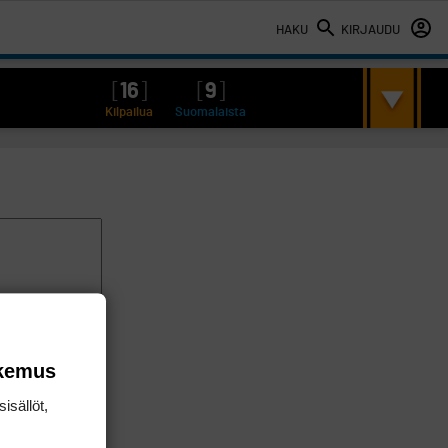
HAKU
KIRJAUDU
[
16
]
[
9
]
Kilpailua
Suomalaista
okemus
isällöt,