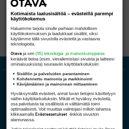
Kotimaista laatusisältöä – evästeillä parempi
käyttökokemus
Haluamme tarjota sinulle parhaan mahdollisen
käyttökokemuksen ja laadukkaat sisällöt, siksi
käytämme tällä sivustolla evästeitä ja vastaavia
teknologioita.
ja sen
(95) teknologia- ja mainoskumppania
Otava
keräävät tietoa (esim. vierailemis­tasi sivuista ja laitteesi
ominaisuuk­sista) seuraaviin käyttötarkoituksiin:
Sisällön ja palveluiden parantaminen
Kohdennettu mainonta ja markkinointi
Kävijämäärien ja mainonnan mittaaminen
Hyväksymällä evästeet, annat luvan tietojesi käsittelyyn
näihin käyttötarkoituksiin. Mikäli et hyväksy evästeitä,
osa palveluista tai sisällöistä ei välttämättä toimi
optimaalisesti. Voit muuttaa valintojasi milloin tahansa
Golfpiste mediakortti
klikkaamalla
-linkkiä sivuston
Evästeasetukset
Mediahinnasto
alareunassa.
Tietoa verkon kävijöistä