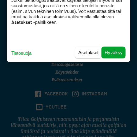
Jotkin teknologiat saattavat käyttää tietojasi myös ilman
Golfpisteen yhteystiedot
suostumustasi, jos niillä on siihen oikeutettu peruste
(esim. sivun tekninen toimivuus). Voit vastustaa tätä tai
DSA avoimuusraportti
muuttaa kaikkia asetuksiasi valitsemalla alla olevan
-painikkeen.
Asetukset
Asiakaspalvelu
Digipalvelut
(09) 156 6227
Avoinna ma–pe 8–16
Avoinna ma–pe 8–17
Asetukset
Hyväksy
Tietosuoja
(digi) digi@otavamedia.fi
Tietosuojaseloste
Käyttöehdot
Evästeasetukset
FACEBOOK
INSTAGRAM
YOUTUBE
Tilaa Golfpisteen maanantaisin ja perjantaisin
lähetettävä uutiskirje, niin pysyt ajan tasalla golfalan
ilmiöistä ja uutisista! Tilaa kirje syöttämällä