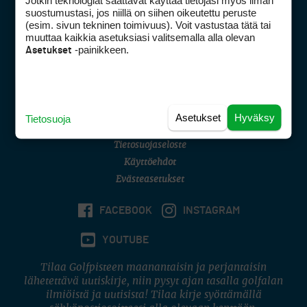
Jotkin teknologiat saattavat käyttää tietojasi myös ilman
Golfpisteen yhteystiedot
suostumustasi, jos niillä on siihen oikeutettu peruste
(esim. sivun tekninen toimivuus). Voit vastustaa tätä tai
DSA avoimuusraportti
muuttaa kaikkia asetuksiasi valitsemalla alla olevan
-painikkeen.
Asetukset
Asiakaspalvelu
Digipalvelut
(09) 156 6227
Avoinna ma–pe 8–16
Avoinna ma–pe 8–17
Asetukset
Hyväksy
Tietosuoja
(digi) digi@otavamedia.fi
Tietosuojaseloste
Käyttöehdot
Evästeasetukset
FACEBOOK
INSTAGRAM
YOUTUBE
Tilaa Golfpisteen maanantaisin ja perjantaisin
lähetettävä uutiskirje, niin pysyt ajan tasalla golfalan
ilmiöistä ja uutisista! Tilaa kirje syöttämällä