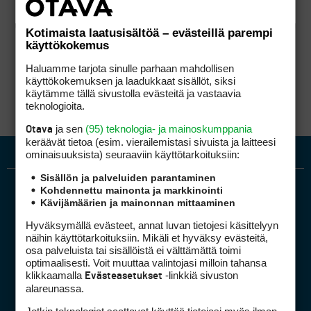
Kotimaista laatusisältöä – evästeillä parempi
käyttökokemus
Haluamme tarjota sinulle parhaan mahdollisen
käyttökokemuksen ja laadukkaat sisällöt, siksi
käytämme tällä sivustolla evästeitä ja vastaavia
teknologioita.
ja sen
(95) teknologia- ja mainoskumppania
Otava
keräävät tietoa (esim. vierailemis­tasi sivuista ja laitteesi
ominaisuuk­sista) seuraaviin käyttötarkoituksiin:
Sisällön ja palveluiden parantaminen
Kohdennettu mainonta ja markkinointi
Kävijämäärien ja mainonnan mittaaminen
Hyväksymällä evästeet, annat luvan tietojesi käsittelyyn
näihin käyttötarkoituksiin. Mikäli et hyväksy evästeitä,
osa palveluista tai sisällöistä ei välttämättä toimi
optimaalisesti. Voit muuttaa valintojasi milloin tahansa
Golfpiste mediakortti
klikkaamalla
-linkkiä sivuston
Evästeasetukset
Mediahinnasto
alareunassa.
Tietoa verkon kävijöistä