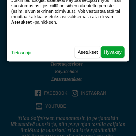
Jotkin teknologiat saattavat käyttää tietojasi myös ilman
Golfpisteen yhteystiedot
suostumustasi, jos niillä on siihen oikeutettu peruste
(esim. sivun tekninen toimivuus). Voit vastustaa tätä tai
DSA avoimuusraportti
muuttaa kaikkia asetuksiasi valitsemalla alla olevan
-painikkeen.
Asetukset
Asiakaspalvelu
Digipalvelut
(09) 156 6227
Avoinna ma–pe 8–16
Avoinna ma–pe 8–17
Asetukset
Hyväksy
Tietosuoja
(digi) digi@otavamedia.fi
Tietosuojaseloste
Käyttöehdot
Evästeasetukset
FACEBOOK
INSTAGRAM
YOUTUBE
Tilaa Golfpisteen maanantaisin ja perjantaisin
lähetettävä uutiskirje, niin pysyt ajan tasalla golfalan
ilmiöistä ja uutisista! Tilaa kirje syöttämällä