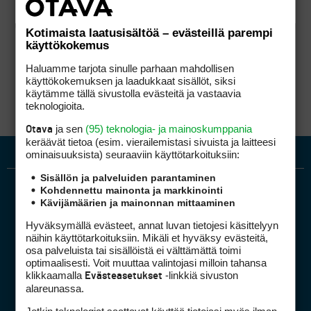
Kotimaista laatusisältöä – evästeillä parempi
käyttökokemus
Haluamme tarjota sinulle parhaan mahdollisen
käyttökokemuksen ja laadukkaat sisällöt, siksi
käytämme tällä sivustolla evästeitä ja vastaavia
teknologioita.
ja sen
(95) teknologia- ja mainoskumppania
Otava
keräävät tietoa (esim. vierailemis­tasi sivuista ja laitteesi
ominaisuuk­sista) seuraaviin käyttötarkoituksiin:
Sisällön ja palveluiden parantaminen
Kohdennettu mainonta ja markkinointi
Kävijämäärien ja mainonnan mittaaminen
Hyväksymällä evästeet, annat luvan tietojesi käsittelyyn
näihin käyttötarkoituksiin. Mikäli et hyväksy evästeitä,
osa palveluista tai sisällöistä ei välttämättä toimi
optimaalisesti. Voit muuttaa valintojasi milloin tahansa
Golfpiste mediakortti
klikkaamalla
-linkkiä sivuston
Evästeasetukset
Mediahinnasto
alareunassa.
Tietoa verkon kävijöistä