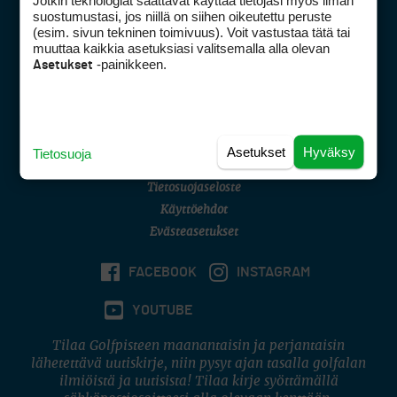
Jotkin teknologiat saattavat käyttää tietojasi myös ilman
Golfpisteen yhteystiedot
suostumustasi, jos niillä on siihen oikeutettu peruste
(esim. sivun tekninen toimivuus). Voit vastustaa tätä tai
DSA avoimuusraportti
muuttaa kaikkia asetuksiasi valitsemalla alla olevan
-painikkeen.
Asetukset
Asiakaspalvelu
Digipalvelut
(09) 156 6227
Avoinna ma–pe 8–16
Avoinna ma–pe 8–17
Asetukset
Hyväksy
Tietosuoja
(digi) digi@otavamedia.fi
Tietosuojaseloste
Käyttöehdot
Evästeasetukset
FACEBOOK
INSTAGRAM
YOUTUBE
Tilaa Golfpisteen maanantaisin ja perjantaisin
lähetettävä uutiskirje, niin pysyt ajan tasalla golfalan
ilmiöistä ja uutisista! Tilaa kirje syöttämällä