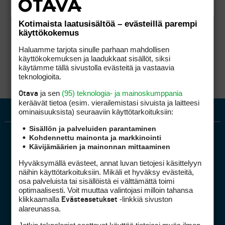
Kotimaista laatusisältöä – evästeillä parempi
käyttökokemus
Haluamme tarjota sinulle parhaan mahdollisen
käyttökokemuksen ja laadukkaat sisällöt, siksi
käytämme tällä sivustolla evästeitä ja vastaavia
teknologioita.
ja sen
(95) teknologia- ja mainoskumppania
Otava
keräävät tietoa (esim. vierailemis­tasi sivuista ja laitteesi
ominaisuuk­sista) seuraaviin käyttötarkoituksiin:
Sisällön ja palveluiden parantaminen
Kohdennettu mainonta ja markkinointi
Kävijämäärien ja mainonnan mittaaminen
Hyväksymällä evästeet, annat luvan tietojesi käsittelyyn
näihin käyttötarkoituksiin. Mikäli et hyväksy evästeitä,
osa palveluista tai sisällöistä ei välttämättä toimi
optimaalisesti. Voit muuttaa valintojasi milloin tahansa
Golfpiste mediakortti
klikkaamalla
-linkkiä sivuston
Evästeasetukset
Mediahinnasto
alareunassa.
Tietoa verkon kävijöistä